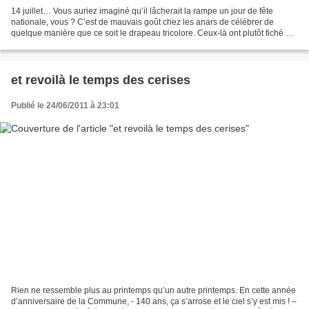
14 juillet… Vous auriez imaginé qu’il lâcherait la rampe un jour de fête
nationale, vous ? C’est de mauvais goût chez les anars de célébrer de
quelque manière que ce soit le drapeau tricolore. Ceux-là ont plutôt fiché au
cœur un pavillon noir. Mais n’empêche,...
et revoilà le temps des cerises
Publié le 24/06/2011 à 23:01
Rien ne ressemble plus au printemps qu’un autre printemps. En cette année
d’anniversaire de la Commune, - 140 ans, ça s’arrose et le ciel s’y est mis ! –