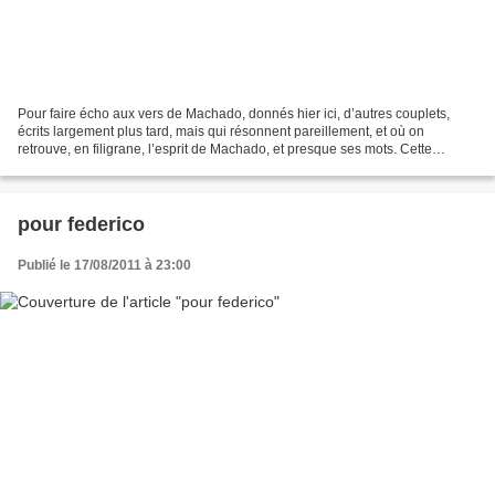
Pour faire écho aux vers de Machado, donnés hier ici, d’autres couplets,
écrits largement plus tard, mais qui résonnent pareillement, et où on
retrouve, en filigrane, l’esprit de Machado, et presque ses mots. Cette
chanson-là est de Ferrat. Et on ne pouvait...
pour federico
Publié le 17/08/2011 à 23:00