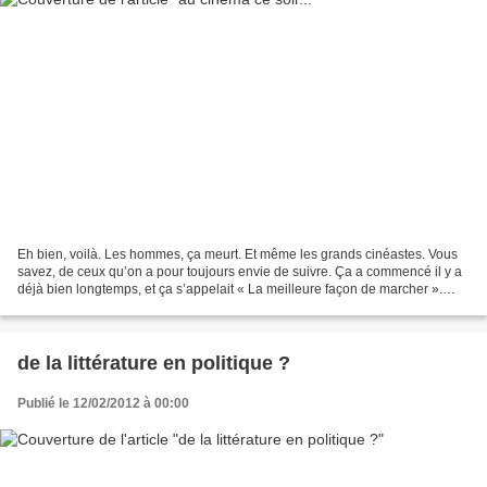
Eh bien, voilà. Les hommes, ça meurt. Et même les grands cinéastes. Vous
savez, de ceux qu’on a pour toujours envie de suivre. Ça a commencé il y a
déjà bien longtemps, et ça s’appelait « La meilleure façon de marcher ».
Explosait là un de ces talents...
de la littérature en politique ?
Publié le 12/02/2012 à 00:00