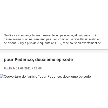
De dire ça comme ça laisse mesurer le temps écoulé, et qui passe, qui
passe, même si on ne s’en rend pas bien compte. Se réveiller un matin en
se disant : « Il y a plus de cinquante ans… », et se souvenir exactement de
ce qu’on faisait à cet instant-là,...
pour Federico, deuxième épisode
Publié le 19/08/2011 à 23:00