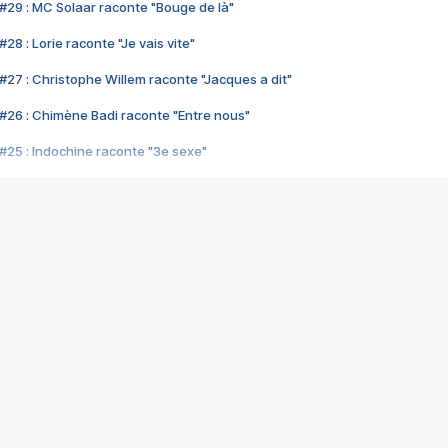
#29 : MC Solaar raconte "Bouge de là"
28 : Lorie raconte "Je vais vite"
#27 : Christophe Willem raconte "Jacques a dit"
#26 : Chimène Badi raconte "Entre nous"
#25 : Indochine raconte "3e sexe"
#24 : Zaho raconte "C'est chelou"
#23 : Patrick Bruel raconte "Au café des délices"
#22 : Kyo raconte "Le chemin"
#21 : Nolwenn Leroy raconte "Cassé"
#20 : Patrick Hernandez raconte "Born to be alive"
#19 : Lorie raconte "Près de moi"
#18 : Michael Jones raconte "A nos actes manqués" (avec Jean-Jacque
#17 : Khaled raconte "Aïcha"