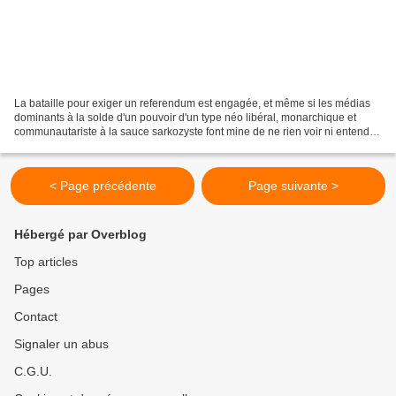
La bataille pour exiger un referendum est engagée, et même si les médias
dominants à la solde d'un pouvoir d'un type néo libéral, monarchique et
communautariste à la sauce sarkozyste font mine de ne rien voir ni entendre,
le devoir de la gauche dans son...
< Page précédente
Page suivante >
Hébergé par Overblog
Top articles
Pages
Contact
Signaler un abus
C.G.U.