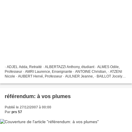
· ADJEL Adda, Retraité · ALBERTAZZI Anthony, étudiant · ALMES Odile,
Professeur · AMRI Laurence, Enseignante · ANTOINE Christian, · ATZENI
Nicole · AUBERT Hervé, Professeur · AULNER Jeanne, · BAILLOT Jocelyne,
Comptable · BAILLOT Michel, Retraité SNCF...
référendum: à vos plumes
Publié le 27/12/2007 à 00:00
Par
prs 57