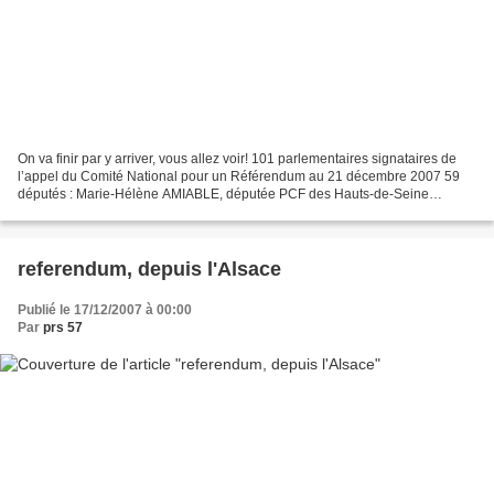
On va finir par y arriver, vous allez voir! 101 parlementaires signataires de
l’appel du Comité National pour un Référendum au 21 décembre 2007 59
députés : Marie-Hélène AMIABLE, députée PCF des Hauts-de-Seine
François ASENSI, député PCF de Seine-Saint-Denis...
referendum, depuis l'Alsace
Publié le 17/12/2007 à 00:00
Par
prs 57