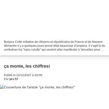
Bonjour Cette initiative de citoyens et républicains de France et de Navarre
démarrée il y a quelques jours prend déjà beaucoup d’ampleur. Il s’agit là de
centraliser les "sans culotte" qui veulent aller manifester à Versailles pour
s’opposer à la ratification...
ça monte, les chiffres!
Publié le 22/12/2007 à 00:00
Par
prs 57