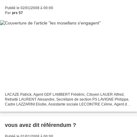
Publié le 02/01/2008 à 00:00
Par
prs 57
LACAZE Patrick, Agent GDF LAMBERT Frédéric, Citoyen LAUER Alfred,
Retraité LAURENT Alexandre, Secrétaire de section PS LAVIGNE Philippe,
Cadre LAZZARINI Elodie, Assistante sociale LECOINTRE Céline, Agent de
voyages LEDRAN Daniel, Professeur LEDRAN Sharlene,...
vous avez dit référendum ?
Publié le 01/01/2008 à 00:00