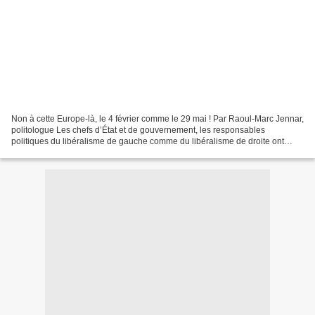
Non à cette Europe-là, le 4 février comme le 29 mai ! Par Raoul-Marc Jennar,
politologue Les chefs d’État et de gouvernement, les responsables
politiques du libéralisme de gauche comme du libéralisme de droite ont
refusé d’entendre les arguments de ceux...