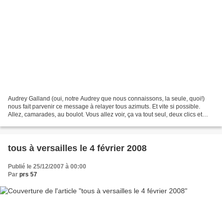
Audrey Galland (oui, notre Audrey que nous connaissons, la seule, quoi!)
nous fait parvenir ce message à relayer tous azimuts. Et vite si possible.
Allez, camarades, au boulot. Vous allez voir, ça va tout seul, deux clics et
c'est fait. À force de les...
tous à versailles le 4 février 2008
Publié le 25/12/2007 à 00:00
Par
prs 57