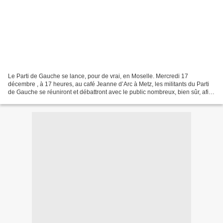
Le Parti de Gauche se lance, pour de vrai, en Moselle. Mercredi 17
décembre , à 17 heures, au café Jeanne d’Arc à Metz, les militants du Parti
de Gauche se réuniront et débattront avec le public nombreux, bien sûr, afin
de poser les fondations de ce nouveau-né...