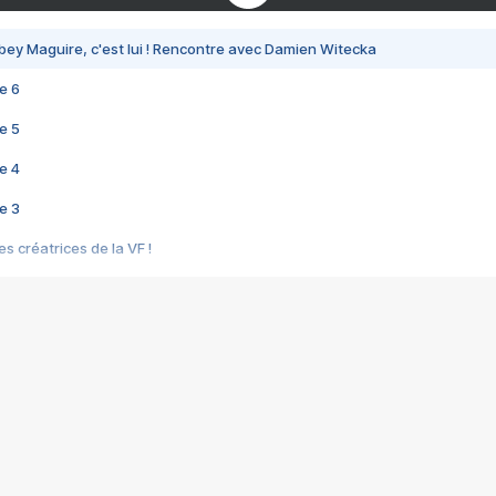
bey Maguire, c'est lui ! Rencontre avec Damien Witecka
e 6
e 5
e 4
e 3
s créatrices de la VF !
e 2
e 1
e Mektoub My Love arrive enfin ! Rencontre avec Shaïn Boumedine et Sal
i : après Toni en famille
elle réalise le bouleversant Dites lui que je l'aime
ais ! Rencontre autour de Vie privée de Rebecca Zlotowski