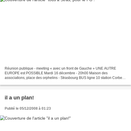
Réunion publique - meeting « avec un front de Gauche » UNE AUTRE
EUROPE est POSSIBLE Mardi 16 décembre - 20h00 Maison des
associations, place des orphelins - Strasbourg BUS ligne 10 station Corbeau
ou TRAM A/D station Etoile Bourse Avec notamment des...
il a un plan!
Publié le 05/12/2008 à 01:23