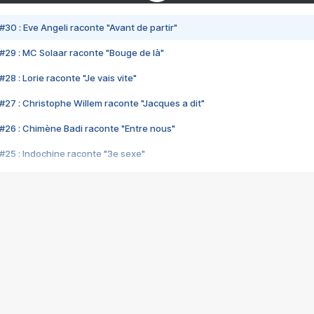
#30 : Eve Angeli raconte "Avant de partir"
#29 : MC Solaar raconte "Bouge de là"
28 : Lorie raconte "Je vais vite"
#27 : Christophe Willem raconte "Jacques a dit"
#26 : Chimène Badi raconte "Entre nous"
#25 : Indochine raconte "3e sexe"
#24 : Zaho raconte "C'est chelou"
#23 : Patrick Bruel raconte "Au café des délices"
#22 : Kyo raconte "Le chemin"
#21 : Nolwenn Leroy raconte "Cassé"
#20 : Patrick Hernandez raconte "Born to be alive"
#19 : Lorie raconte "Près de moi"