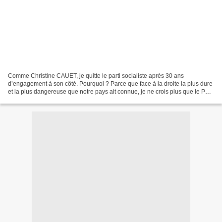
Comme Christine CAUET, je quitte le parti socialiste après 30 ans
d’engagement à son côté. Pourquoi ? Parce que face à la droite la plus dure
et la plus dangereuse que notre pays ait connue, je ne crois plus que le Parti
socialiste procède à une refondation...