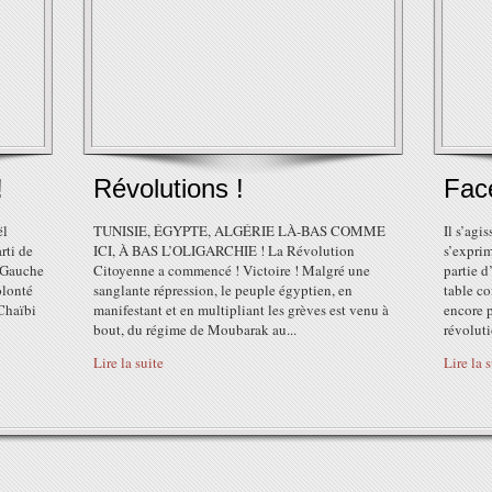
!
Révolutions !
Face
ël
TUNISIE, ÉGYPTE, ALGÉRIE LÀ-BAS COMME
Il s’agi
rti de
ICI, À BAS L’OLIGARCHIE ! La Révolution
s’exprim
e Gauche
Citoyenne a commencé ! Victoire ! Malgré une
partie d
olonté
sanglante répression, le peuple égyptien, en
table co
 Chaïbi
manifestant et en multipliant les grèves est venu à
encore p
bout, du régime de Moubarak au...
révoluti
Lire la suite
Lire la 