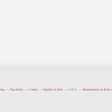
blog
Top articles
Contact
Signaler un abus
C.G.U.
Rémunération en droits d