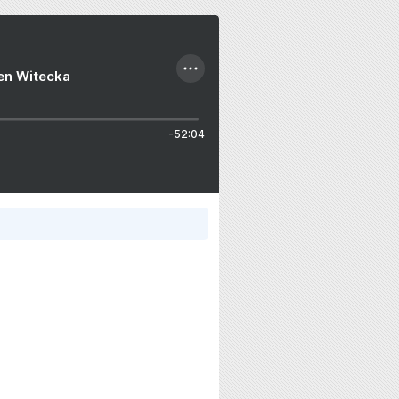
ien Witecka
-52:04