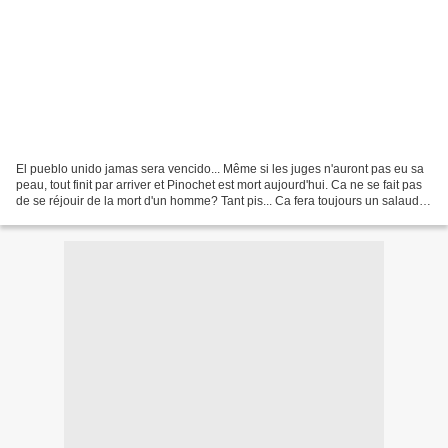
El pueblo unido jamas sera vencido... Même si les juges n'auront pas eu sa
peau, tout finit par arriver et Pinochet est mort aujourd'hui. Ca ne se fait pas
de se réjouir de la mort d'un homme? Tant pis... Ca fera toujours un salaud
de moins sur notre...