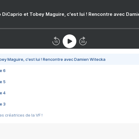
 DiCaprio et Tobey Maguire, c'est lui ! Rencontre avec Dam
bey Maguire, c'est lui ! Rencontre avec Damien Witecka
e 6
e 5
e 4
e 3
s créatrices de la VF !
e 2
e 1