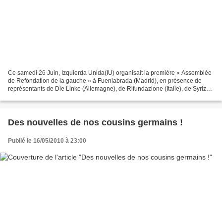
Ce samedi 26 Juin, Izquierda Unida(IU) organisait la première « Assemblée
de Refondation de la gauche » à Fuenlabrada (Madrid), en présence de
représentants de Die Linke (Allemagne), de Rifundazione (Italie), de Syriza
(Grèce), d'Akel (Chypre), du Parti...
Des nouvelles de nos cousins germains !
Publié le 16/05/2010 à 23:00