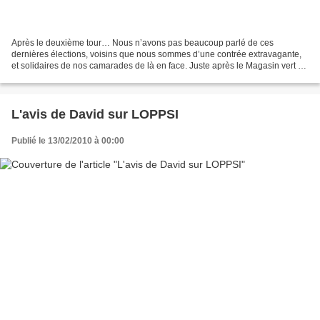
Après le deuxième tour… Nous n’avons pas beaucoup parlé de ces
dernières élections, voisins que nous sommes d’une contrée extravagante,
et solidaires de nos camarades de là en face. Juste après le Magasin vert de
chez nous, il y a la frontière. Pour aller...
L'avis de David sur LOPPSI
Publié le 13/02/2010 à 00:00