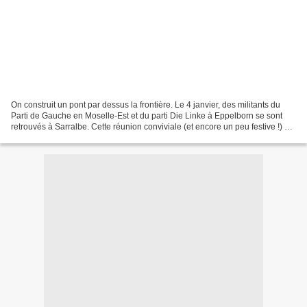
On construit un pont par dessus la frontière. Le 4 janvier, des militants du
Parti de Gauche en Moselle-Est et du parti Die Linke à Eppelborn se sont
retrouvés à Sarralbe. Cette réunion conviviale (et encore un peu festive !) a
permis de jeter les bases...