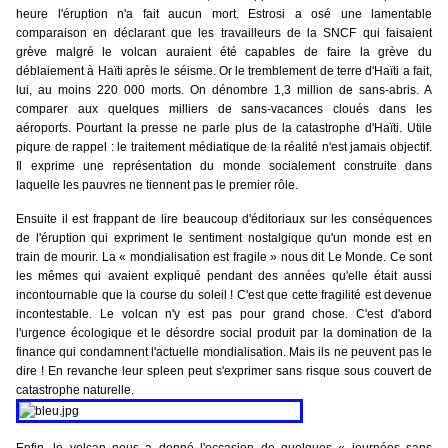
heure l'éruption n'a fait aucun mort. Estrosi a osé une lamentable
comparaison en déclarant que les travailleurs de la SNCF qui faisaient
grève malgré le volcan auraient été capables de faire la grève du
déblaiement à Haïti après le séisme. Or le tremblement de terre d'Haïti a fait,
lui, au moins 220 000 morts. On dénombre 1,3 million de sans-abris. A
comparer aux quelques milliers de sans-vacances cloués dans les
aéroports. Pourtant la presse ne parle plus de la catastrophe d'Haïti. Utile
piqure de rappel : le traitement médiatique de la réalité n'est jamais objectif.
Il exprime une représentation du monde socialement construite dans
laquelle les pauvres ne tiennent pas le premier rôle.
Ensuite il est frappant de lire beaucoup d'éditoriaux sur les conséquences
de l'éruption qui expriment le sentiment nostalgique qu'un monde est en
train de mourir. La « mondialisation est fragile » nous dit Le Monde. Ce sont
les mêmes qui avaient expliqué pendant des années qu'elle était aussi
incontournable que la course du soleil ! C'est que cette fragilité est devenue
incontestable. Le volcan n'y est pas pour grand chose. C'est d'abord
l'urgence écologique et le désordre social produit par la domination de la
finance qui condamnent l'actuelle mondialisation. Mais ils ne peuvent pas le
dire ! En revanche leur spleen peut s'exprimer sans risque sous couvert de
catastrophe naturelle.