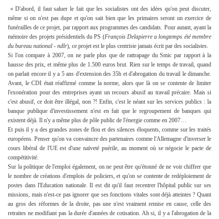
« D'abord, il faut saluer le fait que les socialistes ont des idées qu'on peut discuter,
même si on n'est pas dupe et qu'on sait bien que les primaires seront un exercice de
funérailles de ce projet, par rapport aux programmes des candidats. Pour autant, ayant la
mémoire des projets présidentiels du PS (
François Delapierre a longtemps été membre
du bureau national - ndlr
), ce projet est le plus centriste jamais écrit par des socialistes.
Si l'on compare à 2007, on ne parle plus que de rattrapage du Smic par rapport à la
hausse des prix, et même plus de 1.500 euros brut. Rien sur le temps de travail, quand
on parlait encore il y a 5 ans d'extension des 35h et d'abrogation du travail le dimanche.
Avant, le CDI était réaffirmé comme la norme, alors que là on se contente de limiter
l'exonération pour des entreprises ayant un recours abusif au travail précaire. Mais si
c'est abusif, ce doit être illégal, non ?! Enfin, c'est le néant sur les services publics : la
banque publique d'investissement n'est en fait que le regroupement de banques qui
existent déjà. Il n'y a même plus de pôle public de l'énergie comme en 2007…
Et puis il y a des grandes zones de flou et des silences éloquents, comme sur les traités
européens. Penser qu'on va convaincre des partenaires comme l'Allemagne d'inverser le
cours libéral de l'UE est d'une naïveté puérile, au moment où se négocie le pacte de
compétitivité.
Sur la politique de l'emploi également, on ne peut être qu'étonné de ne voir chiffrer que
le nombre de créations d'emplois de policiers, et qu'on se contente de redéploiement de
postes dans l'Education nationale. Il est dit qu'il faut recentrer l'hôpital public sur ses
missions, mais n'est-ce pas ignorer que ses fonctions vitales sont déjà atteintes ? Quant
au gros des réformes de la droite, pas une n'est vraiment remise en cause, celle des
retraites ne modifiant pas la durée d'années de cotisation. Ah si, il y a l'abrogation de la