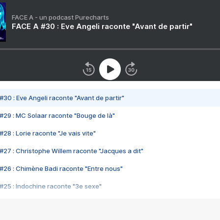
FACE A - un podcast Purecharts
FACE A #30 : Eve Angeli raconte "Avant de partir"
#30 : Eve Angeli raconte "Avant de partir"
#29 : MC Solaar raconte "Bouge de là"
28 : Lorie raconte "Je vais vite"
#27 : Christophe Willem raconte "Jacques a dit"
#26 : Chimène Badi raconte "Entre nous"
#25 : Indochine raconte "3e sexe"
#24 : Zaho raconte "C'est chelou"