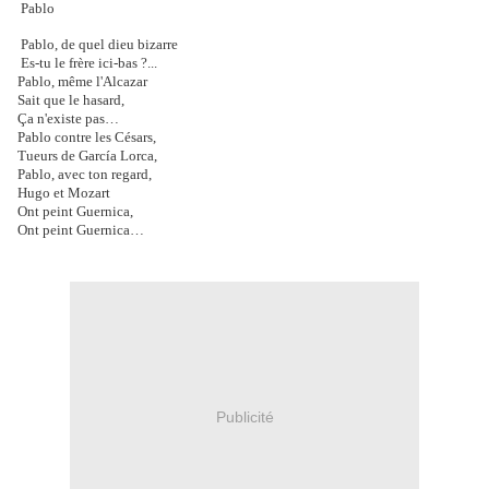
Pablo
Pablo, de quel dieu bizarre
Es-tu le frère ici-bas ?...
Pablo, même l'Alcazar
Sait que le hasard,
Ça n'existe pas…
Pablo contre les Césars,
Tueurs de García Lorca,
Pablo, avec ton regard,
Hugo et Mozart
Ont peint Guernica,
Ont peint Guernica…
Publicité