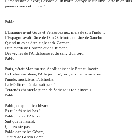
L’impression d’avoir, l’espace d’un matin, côtoyé le sublime. Je ne m’en suis
jamais vraiment remise !
Pablo
L'Espagne avait Goya et Velásquez aux murs de son Prado…
L'Espagne avait l'âme de Don Quichotte et l'âne de Sancho
Quand tu es né d'un aigle et de Carmen,
D'un marin de Colomb et de Chimène,
Des vignes de l'Andalousie et du sang d'un toro,
Pablo.
Paris, c'était Montmartre, Apollinaire et le Bateau-lavoir,
La Célestine bleue, l'Arlequin ros', tes yeux de diamant noir…
Parade, musiciens, Pulcinella,
La Méditerranée dansait par là…
J'entends chanter le piano de Satie sous ton pinceau,
Pablo
Pablo, de quel dieu bizarre
Es-tu le frère ici-bas ?...
Pablo, même l'Alcazar
Sait que le hasard,
Ça n'existe pas…
Pablo contre les Césars,
Tueurs de García Lorca,