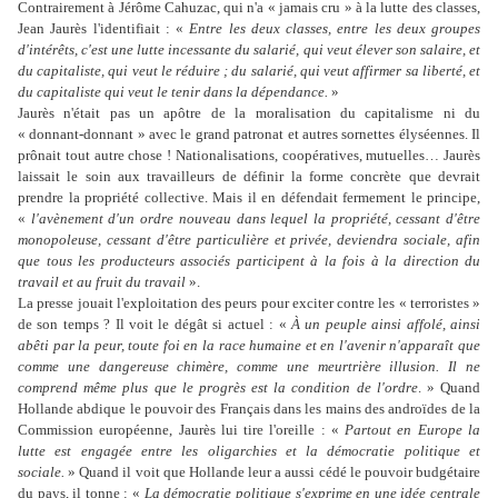
Contrairement à Jérôme Cahuzac, qui n'a « jamais cru » à la lutte des classes,
Jean Jaurès l'identifiait : «
Entre les deux classes, entre les deux groupes
d'intérêts, c'est une lutte incessante du salarié, qui veut élever son salaire, et
du capitaliste, qui veut le réduire ; du salarié, qui veut affirmer sa liberté, et
du capitaliste qui veut le tenir dans la dépendance.
»
Jaurès n'était pas un apôtre de la moralisation du capitalisme ni du
« donnant-donnant » avec le grand patronat et autres sornettes élyséennes. Il
prônait tout autre chose ! Nationalisations, coopératives, mutuelles… Jaurès
laissait le soin aux travailleurs de définir la forme concrète que devrait
prendre la propriété collective. Mais il en défendait fermement le principe,
«
l'avènement d'un ordre nouveau dans lequel la propriété, cessant d'être
monopoleuse, cessant d'être particulière et privée, deviendra sociale, afin
que tous les producteurs associés participent à la fois à la direction du
travail et au fruit du travail
».
La presse jouait l'exploitation des peurs pour exciter contre les « terroristes »
de son temps ? Il voit le dégât si actuel : «
À un peuple ainsi affolé, ainsi
abêti par la peur, toute foi en la race humaine et en l'avenir n'apparaît que
comme une dangereuse chimère, comme une meurtrière illusion. Il ne
comprend même plus que le progrès est la condition de l'ordre
. » Quand
Hollande abdique le pouvoir des Français dans les mains des androïdes de la
Commission européenne, Jaurès lui tire l'oreille : «
Partout en Europe la
lutte est engagée entre les oligarchies et la démocratie politique et
sociale.
» Quand il voit que Hollande leur a aussi cédé le pouvoir budgétaire
du pays, il tonne : «
La démocratie politique s'exprime en une idée centrale