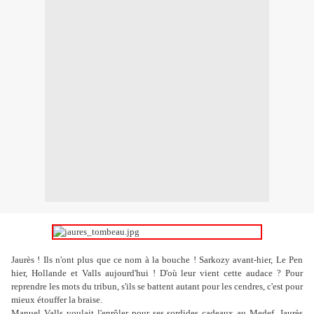
Jaurès ! Ils n'ont plus que ce nom à la bouche ! Sarkozy avant-hier, Le Pen
hier, Hollande et Valls aujourd'hui ! D'où leur vient cette audace ? Pour
reprendre les mots du tribun, s'ils se battent autant pour les cendres, c'est pour
mieux étouffer la braise.
Manuel Valls voulait l'enrôler pour ses sordides cadeaux au Medef. Jaurès