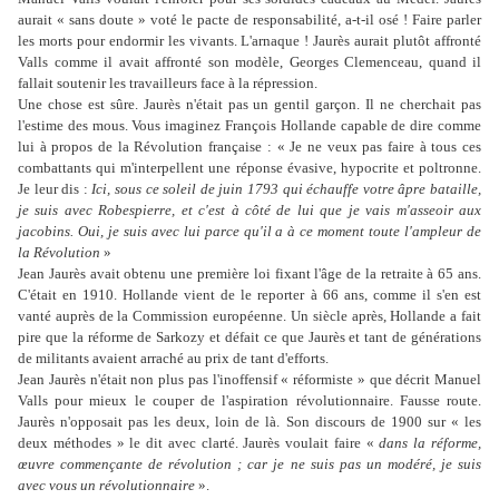
aurait « sans doute » voté le pacte de responsabilité, a-t-il osé ! Faire parler
les morts pour endormir les vivants. L'arnaque ! Jaurès aurait plutôt affronté
Valls comme il avait affronté son modèle, Georges Clemenceau, quand il
fallait soutenir les travailleurs face à la répression.
Une chose est sûre. Jaurès n'était pas un gentil garçon. Il ne cherchait pas
l'estime des mous. Vous imaginez François Hollande capable de dire comme
lui à propos de la Révolution française : « Je ne veux pas faire à tous ces
combattants qui m'interpellent une réponse évasive, hypocrite et poltronne.
Je leur dis :
Ici, sous ce soleil de juin 1793 qui échauffe votre âpre bataille,
je suis avec Robespierre, et c'est à côté de lui que je vais m'asseoir aux
jacobins. Oui, je suis avec lui parce qu'il a à ce moment toute l'ampleur de
la Révolution
»
Jean Jaurès avait obtenu une première loi fixant l'âge de la retraite à 65 ans.
C'était en 1910. Hollande vient de le reporter à 66 ans, comme il s'en est
vanté auprès de la Commission européenne. Un siècle après, Hollande a fait
pire que la réforme de Sarkozy et défait ce que Jaurès et tant de générations
de militants avaient arraché au prix de tant d'efforts.
Jean Jaurès n'était non plus pas l'inoffensif « réformiste » que décrit Manuel
Valls pour mieux le couper de l'aspiration révolutionnaire. Fausse route.
Jaurès n'opposait pas les deux, loin de là. Son discours de 1900 sur « les
deux méthodes » le dit avec clarté. Jaurès voulait faire «
dans la réforme,
œuvre commençante de révolution ; car je ne suis pas un modéré, je suis
avec vous un révolutionnaire
».