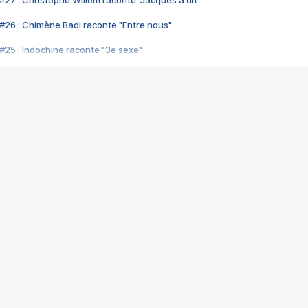
#27 : Christophe Willem raconte "Jacques a dit"
#26 : Chimène Badi raconte "Entre nous"
#25 : Indochine raconte "3e sexe"
#24 : Zaho raconte "C'est chelou"
#23 : Patrick Bruel raconte "Au café des délices"
#22 : Kyo raconte "Le chemin"
#21 : Nolwenn Leroy raconte "Cassé"
#20 : Patrick Hernandez raconte "Born to be alive"
#19 : Lorie raconte "Près de moi"
#18 : Michael Jones raconte "A nos actes manqués" (avec Jean-Jacque
#17 : Khaled raconte "Aïcha"
#16 : Corneille raconte "Parce qu'on vient de loin"
#15 : Indochine raconte "L'aventurier"