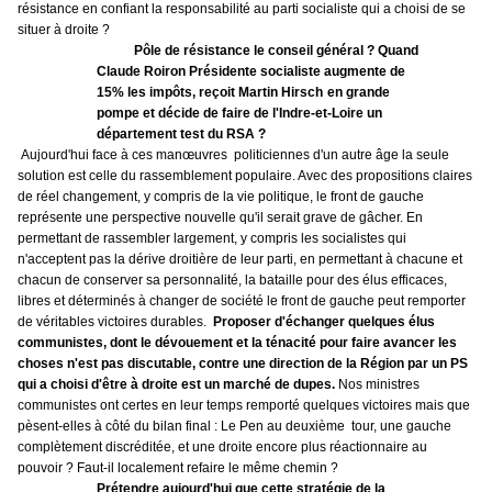
résistance en confiant la responsabilité au parti socialiste qui a choisi de se
situer à droite ?
Pôle de résistance le conseil général ? Quand
Claude Roiron Présidente socialiste augmente de
15% les impôts, reçoit Martin Hirsch
en grande
pompe et décide de faire de l'Indre-et-Loire un
département test du RSA ?
Aujourd'hui face à ces manœuvres politiciennes d'un autre âge la seule
solution est celle du rassemblement populaire. Avec des propositions claires
de réel changement, y compris de la vie politique, le front de gauche
représente une perspective nouvelle qu'il serait grave de gâcher. En
permettant de rassembler largement, y compris les socialistes qui
n'acceptent pas la dérive droitière de leur parti, en permettant à chacune et
chacun de conserver sa personnalité, la bataille pour des élus efficaces,
libres et déterminés à changer de société le front de gauche peut remporter
de véritables victoires durables.
Proposer d'échanger quelques élus
communistes, dont le dévouement et la ténacité pour faire avancer les
choses n'est pas discutable, contre une direction de la Région par un PS
qui a choisi d'être à droite est un marché de dupes.
Nos ministres
communistes ont certes en leur temps remporté quelques victoires mais que
pèsent-elles à côté du bilan final : Le Pen au deuxième tour, une gauche
complètement discréditée, et une droite encore plus réactionnaire au
pouvoir ? Faut-il localement refaire le même chemin ?
Prétendre aujourd'hui que cette stratégie de la