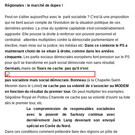
Régionales : le marché de dupes !
Peut-on s'allier aujourd'hui avec le parti socialiste ? C'est là une proposition
qui ne tient aucun compte de l'évolution de la situation politique de ces
dernières années. La crise du système capitaliste s'est considérablement
aggravée. Elle pousse la droite à renforcer son pouvoir personnel et
centralisé : atteintes multipliées contre la démocratie parlementaire et
élective, main mise sur la justice, les médias etc.
Dans ce contexte le PS a
maintenant choisi de se situer à droite, comme dans les années
cinquante.
Les partis sociaux démocrates européens font pression sur le PS
pour qu'il se transforme en parti social démocrate non sans résultat.
Germain,
maire de
Tours ne cache pas qu'il n'est
pas socialiste mais social démocrate.
Bonneau
(à la Chapelle-Saint-
Mesmin dans le Loiret)
ne cache pas sa volonté de s'associer au MODEM
en fonction du résultat du premier tour.
On peut multiplier les exemples.
Ségolène Royal en Poitou Charente ne cache pas sa volonté d'ouvrir sa liste
dès le premier tour, etc.
La compromission de responsables socialistes
avec le pouvoir de Sarkozy continue avec
dernièrement Jack Lang devenant son envoyé
spécial en Corée du Nord.
Dans ces conditions comment prétendre faire des régions un pôle de