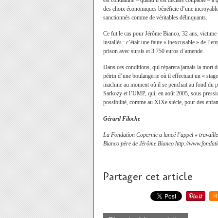
est condamné – quand il est déclaré coupable – à 
des choix économiques bénéficie d’une incroyable
sanctionnés comme de véritables délinquants.
Ce fut le cas pour Jérôme Bianco, 32 ans, victime 
installés : c’était une faute « inexcusable » de l’
prison avec sursis et 3 750 euros d’amende.
Dans ces conditions, qui réparera jamais la mort 
pétrin d’une boulangerie où il effectuait un « stag
machine au moment où il se penchait au fond du p
Sarkozy et l’UMP, qui, en août 2005, sous pression
possibilité, comme au XIXe siècle, pour des enfant
Gérard Filoche
La Fondation Copernic
a lancé l’appel « travail
Bianco père de Jérôme Bianco http://www.fondati
Partager cet article
R