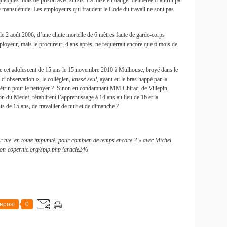
quelques mois de prison avec sursis. La mise en danger délibérée d’autrui par
 mansuétude. Les employeurs qui fraudent le Code du travail ne sont pas
le 2 août 2006, d’une chute mortelle de 6 mètres faute de garde-corps
employeur, mais le procureur, 4 ans après, ne requerrait encore que 6 mois de
de cet adolescent de 15 ans le 15 novembre 2010 à Mulhouse, broyé dans le
e d’observation », le collégien,
laissé seul
, ayant eu le bras happé par la
étrin pour le nettoyer ? Sinon en condamnant MM Chirac, de Villepin,
 du Medef, rétablirent l’apprentissage à 14 ans au lieu de 16 et la
s de 15 ans, de travailler de nuit et de dimanche ?
ler tue en toute impunité, pour combien de temps encore ? » avec Michel
on-copernic.org/spip.php?article246
epost
0