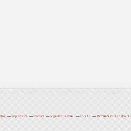
blog
Top articles
Contact
Signaler un abus
C.G.U.
Rémunération en droits d