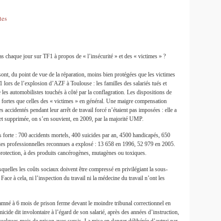
tes
s chaque jour sur TF1 à propos de « l’insécurité » et des « victimes » ?
 sont, du point de vue de la réparation, moins bien protégées que les victimes
 lors de l’explosion d’AZF à Toulouse : les familles des salariés tués et
 les automobilistes touchés à côté par la conflagration. Les dispositions de
s fortes que celles des « victimes » en général. Une maigre compensation
es accidentés pendant leur arrêt de travail forcé n’étaient pas imposées : elle a
 et supprimée, on s’en souvient, en 2009, par la majorité UMP.
plus forte : 700 accidents mortels, 400 suicides par an, 4500 handicapés, 650
es professionnelles reconnues a explosé : 13 658 en 1996, 52 979 en 2005.
protection, à des produits cancérogènes, mutagènes ou toxiques.
esquelles les coûts sociaux doivent être compressé en privilégiant la sous-
 Face à cela, ni l’inspection du travail ni la médecine du travail n’ont les
amné à 6 mois de prison ferme devant le moindre tribunal correctionnel en
de dit involontaire à l’égard de son salarié, après des années d’instruction,