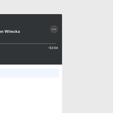
ien Witecka
-52:04