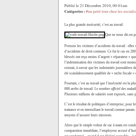
Publié le 21 Décembre 2010, 00:01am
Catégories :
#un petit tour chez les socialis
La plus grande insécurité, c’est au travail
Que ne nous dit-on pa
Prenons les victimes d’accidents du travail : elles
d’accidents de droit commun. Ce fut le cas en 2001
blessés ont reçu moins d’argent « réparateur » que
l’indemnisation des victimes du travail sont moin
existait, à savoir que les indemnités journalières d
été scandaleusement qualifiée de « niche fiscale »
Pourtant, c’est au travail que l’insécurité est la 
000 arrêts de travail. Le nombre
officiel
des maladi
Plusieurs millions de salariés sont exposés, sans 
C’est le résultat de politiques d’entreprise, pour l
traitance et en intensifiant le travail comme jamais.
moyens d’assurer leurs missions.
Alors que le simple voleur de sac à main est cond
comparution immédiate, l’employeur accusé d’homici