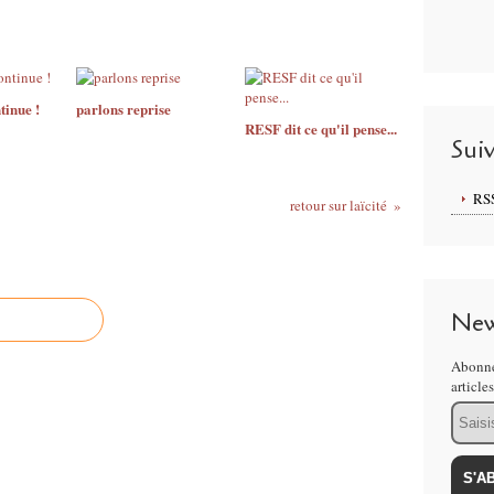
tinue !
parlons reprise
RESF dit ce qu'il pense...
Sui
RS
retour sur laïcité
New
Abonne
article
Email