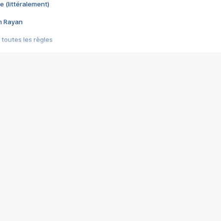
e (littéralement)
im Rayan
 toutes les règles
s les jeux vidéo
us choquant de Rockstar ? - Le scandale BULLY
e plus moche de Steam
du RÊVE tourne au CAUCHEMAR
pendant 8 heures
it… à tort
umiliés par un jeu vidéo
ire - Final Fantasy 8
ti un empire - Age of Empires
story DOFUS