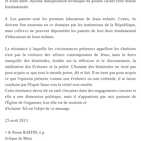
et d'une mère. Aucune manipulation technique ne pourra cacher cette réalité
fondamentale.
4. Les parents sont les premiers éducateurs de leurs enfants. Certes, ils
doivent être soutenus en ce domaine par les institutions de la République,
mais celles-ci ne peuvent déposséder les parents de leur droit fondamental
d'éducateurs de leurs enfants.
La résistance à laquelle les circonstances présentes appellent les chrétiens
n'est pas la violence des zélotes contemporains de Jésus, mais la force
tranquille des béatitudes, fondée sur la réflexion et le discernement, la
méditation des Ecritures et la prière. L'homme des béatitudes ne tient pas
pour acquis ce que tout le monde pense, dit et fait. Il ne tient pas pour acquis
ce que l'opinion présente comme une évidence ou une certitude, il se laisse
conduire par l'Esprit Saint vers la vérité tout entière.
Cette résistance devra tôt ou tard s'incarner dans des engagements concrets et
elle a une dimension politique, mais il n'appartient pas aux pasteurs de
l'Église de l'organiser, leur rôle est de soutenir et
d'éclairer. Tel est l'objet de ce message.
25 avril 2013
+ fr. Pierre RAFFIN, o.p.
évêque de Metz