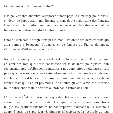
Et maintenant qu'allons-nous faire ?
Nos gouvernants ont réussi à imposer à notre pays le « mariage pour tous »,
en dépit de l'opposition grandissante et sans doute majoritaire des français.
Une telle précipitation surprend, au moment où la crise économique
imposerait tant d'autres priorités plus urgentes !
Quoi qu'il e
n soit, ne regrettons pas la mobilisation de ces derniers mois qui
aura permis à beaucoup d'hommes et de femmes de France de mieux
s'informer et d'affiner leurs convictions.
Rappelons-nous que ce qui est légal n'est pas forcément moral. Il peut y avoir
en effet des lois que notre conscience refuse de tenir pour justes, non
seulement parce qu'elles sont contraires à nos convictions religieuses, mais
parce qu'elles sont contraires à cette loi naturelle inscrite dans le cœur de tout
être humain. C'est le cas de l'interruption volontaire de grossesse, légale en
France, mais qui n'en est pas moins une atteinte grave à la vie et que refuse
toute conscience morale éclairée ou non par la Parole de Dieu.
L'histoire de l'Église nous rappelle que des chrétiens sont morts martyrs pour
avoir refusé d'obéir aux lois de l'Etat qui offensaient leurs convictions
religieuses (sacrifier aux idoles, ne pas respecter le dimanche…). Elle nous
apprend aussi que, par leur témoignage silencieux et la rectitude de leur