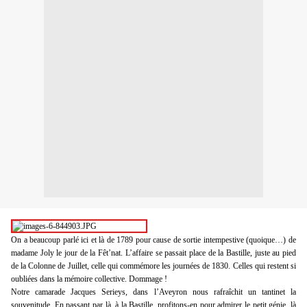
On a beaucoup parlé ici et là de 1789 pour cause de sortie intempestive (quoique…) de
madame Joly le jour de la Fêt’nat. L’affaire se passait place de la Bastille, juste au pied
de la Colonne de Juillet, celle qui commémore les journées de 1830. Celles qui restent si
oubliées dans la mémoire collective. Dommage !
Notre camarade Jacques Serieys, dans l’Aveyron nous rafraîchit un tantinet la
souvenitude. En passant par là, à la Bastille, profitons-en pour admirer le petit génie, là