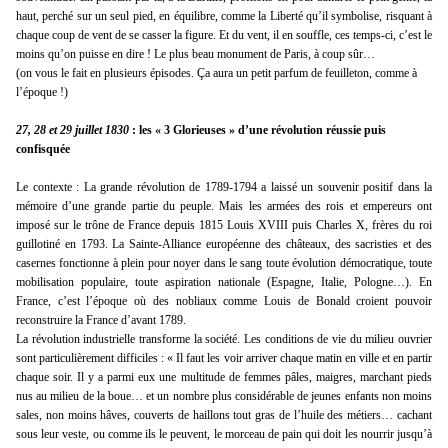
haut, perché sur un seul pied, en équilibre, comme la Liberté qu’il symbolise, risquant à
chaque coup de vent de se casser la figure. Et du vent, il en souffle, ces temps-ci, c’est le
moins qu’on puisse en dire ! Le plus beau monument de Paris, à coup sûr…
(on vous le fait en plusieurs épisodes. Ça aura un petit parfum de feuilleton, comme à
l’époque !)
27, 28 et 29 juillet 1830
: les « 3 Glorieuses » d’une révolution réussie puis
confisquée
Le contexte : La grande révolution de 1789-1794 a laissé un souvenir positif dans la
mémoire d’une grande partie du peuple. Mais les armées des rois et empereurs ont
imposé sur le trône de France depuis 1815 Louis XVIII puis Charles X, frères du roi
guillotiné en 1793. La Sainte-Alliance européenne des châteaux, des sacristies et des
casernes fonctionne à plein pour noyer dans le sang toute évolution démocratique, toute
mobilisation populaire, toute aspiration nationale (Espagne, Italie, Pologne…). En
France, c’est l’époque où des nobliaux comme Louis de Bonald croient pouvoir
reconstruire la France d’avant 1789.
La révolution industrielle transforme la société. Les conditions de vie du milieu ouvrier
sont particulièrement difficiles : « Il faut les voir arriver chaque matin en ville et en partir
chaque soir. Il y a parmi eux une multitude de femmes pâles, maigres, marchant pieds
nus au milieu de la boue… et un nombre plus considérable de jeunes enfants non moins
sales, non moins hâves, couverts de haillons tout gras de l’huile des métiers… cachant
sous leur veste, ou comme ils le peuvent, le morceau de pain qui doit les nourrir jusqu’à