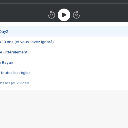
 DayZ
 a 13 ans (et vous l'avez ignoré)
e (littéralement)
im Rayan
 toutes les règles
s les jeux vidéo
us choquant de Rockstar ? - Le scandale BULLY
e plus moche de Steam
du RÊVE tourne au CAUCHEMAR
pendant 8 heures