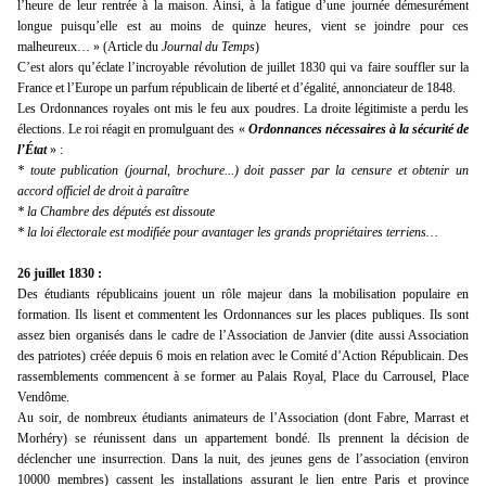
l’heure de leur rentrée à la maison. Ainsi, à la fatigue d’une journée démesurément
longue puisqu’elle est au moins de quinze heures, vient se joindre pour ces
malheureux… » (Article du
Journal du Temps
)
C’est alors qu’éclate l’incroyable révolution de juillet 1830 qui va faire souffler sur la
France et l’Europe un parfum républicain de liberté et d’égalité, annonciateur de 1848.
Les Ordonnances royales ont mis le feu aux poudres. La droite légitimiste a perdu les
élections. Le roi réagit en promulguant des «
Ordonnances nécessaires à la sécurité de
l’État
» :
* toute publication (journal, brochure...) doit passer par la censure et obtenir un
accord officiel de droit à paraître
* la Chambre des députés est dissoute
* la loi électorale est modifiée pour avantager les grands propriétaires terriens…
26 juillet 1830 :
Des étudiants républicains jouent un rôle majeur dans la mobilisation populaire en
formation. Ils lisent et commentent les Ordonnances sur les places publiques. Ils sont
assez bien organisés dans le cadre de l’Association de Janvier (dite aussi Association
des patriotes) créée depuis 6 mois en relation avec le Comité d’Action Républicain. Des
rassemblements commencent à se former au Palais Royal, Place du Carrousel, Place
Vendôme.
Au soir, de nombreux étudiants animateurs de l’Association (dont Fabre, Marrast et
Morhéry) se réunissent dans un appartement bondé. Ils prennent la décision de
déclencher une insurrection. Dans la nuit, des jeunes gens de l’association (environ
10000 membres) cassent les installations assurant le lien entre Paris et province