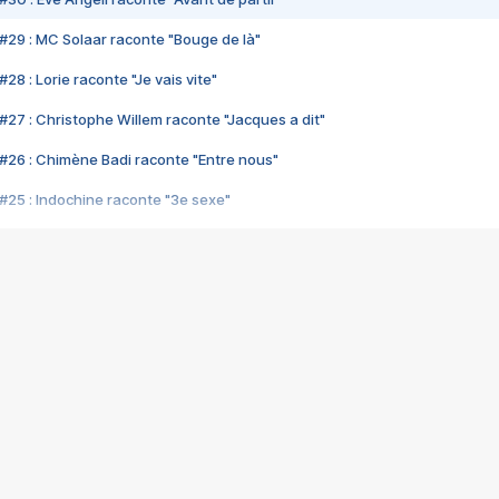
#29 : MC Solaar raconte "Bouge de là"
28 : Lorie raconte "Je vais vite"
#27 : Christophe Willem raconte "Jacques a dit"
#26 : Chimène Badi raconte "Entre nous"
#25 : Indochine raconte "3e sexe"
#24 : Zaho raconte "C'est chelou"
#23 : Patrick Bruel raconte "Au café des délices"
#22 : Kyo raconte "Le chemin"
#21 : Nolwenn Leroy raconte "Cassé"
#20 : Patrick Hernandez raconte "Born to be alive"
#19 : Lorie raconte "Près de moi"
#18 : Michael Jones raconte "A nos actes manqués" (avec Jean-Jacque