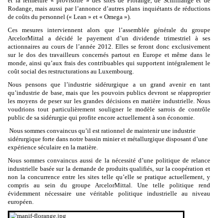
et la fermeture « provisoire » des sites de Florange, de Schifflange et de
Rodange, mais aussi par l’annonce d’autres plans inquiétants de réductions
de coûts du personnel (« Lean » et « Omega »).
Ces mesures interviennent alors que l’assemblée générale du groupe
ArcelorMittal a décidé le payement d’un dividende trimestriel à ses
actionnaires au cours de l’année 2012. Elles se feront donc exclusivement
sur le dos des travailleurs concernés partout en Europe et même dans le
monde, ainsi qu’aux frais des contribuables qui supportent intégralement le
coût social des restructurations au Luxembourg.
Nous pensons que l’industrie sidérurgique a un grand avenir en tant
qu’industrie de base, mais que les pouvoirs publics devront se réapproprier
les moyens de peser sur les grandes décisions en matière industrielle. Nous
voudrions tout particulièrement souligner le modèle sarrois de contrôle
public de sa sidérurgie qui profite encore actuellement à son économie.
Nous sommes convaincus qu’il est rationnel de maintenir une industrie
sidérurgique forte dans notre bassin minier et métallurgique disposant d’une
expérience séculaire en la matière.
Nous sommes convaincus aussi de la nécessité d’une politique de relance
industrielle basée sur la demande de produits qualifiés, sur la coopération et
non la concurrence entre les sites telle qu’elle se pratique actuellement, y
compris au sein du groupe ArcelorMittal. Une telle politique rend
évidemment nécessaire une véritable politique industrielle au niveau
européen.