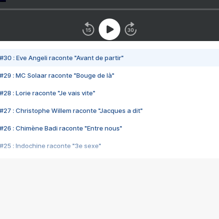
#30 : Eve Angeli raconte "Avant de partir"
#29 : MC Solaar raconte "Bouge de là"
28 : Lorie raconte "Je vais vite"
#27 : Christophe Willem raconte "Jacques a dit"
#26 : Chimène Badi raconte "Entre nous"
#25 : Indochine raconte "3e sexe"
#24 : Zaho raconte "C'est chelou"
#23 : Patrick Bruel raconte "Au café des délices"
#22 : Kyo raconte "Le chemin"
#21 : Nolwenn Leroy raconte "Cassé"