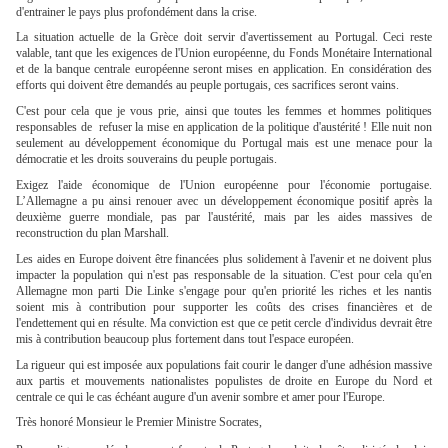
d'entrainer le pays plus profondément dans la crise.
La situation actuelle de la Grèce doit servir d'avertissement au Portugal. Ceci reste
valable, tant que les exigences de l'Union européenne, du Fonds Monétaire International
et de la banque centrale européenne seront mises en application. En considération des
efforts qui doivent être demandés au peuple portugais, ces sacrifices seront vains.
C'est pour cela que je vous prie, ainsi que toutes les femmes et hommes politiques
responsables de
refuser la mise en application de la politique d'austérité ! Elle nuit non
seulement au développement économique du Portugal mais est une menace pour la
démocratie et les droits souverains du peuple portugais.
Exigez l'aide économique de l'Union européenne pour l'économie portugaise.
L’Allemagne a pu ainsi renouer avec un développement économique positif après la
deuxième guerre mondiale, pas par l'austérité, mais par les aides massives de
reconstruction du plan Marshall.
Les aides en Europe doivent être financées plus solidement à l'avenir et ne doivent plus
impacter la population qui n'est pas responsable de la situation. C'est pour cela qu'en
Allemagne mon parti Die Linke s'engage pour qu'en priorité les riches et les nantis
soient mis à contribution pour supporter les coûts des crises financières et de
l'endettement qui en résulte. Ma conviction est que ce petit cercle d'individus devrait être
mis à contribution beaucoup plus fortement dans tout l'espace européen.
La rigueur qui est imposée aux populations fait courir le danger d'une adhésion massive
aux partis et mouvements nationalistes populistes de droite en Europe du Nord et
centrale ce qui le cas échéant augure d'un avenir sombre et amer pour l'Europe.
Très honoré Monsieur le Premier Ministre Socrates,