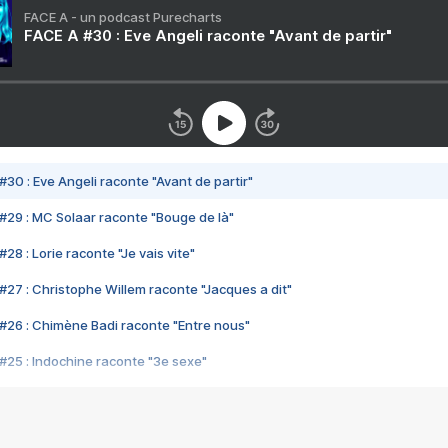
FACE A - un podcast Purecharts
FACE A #30 : Eve Angeli raconte "Avant de partir"
#30 : Eve Angeli raconte "Avant de partir"
#29 : MC Solaar raconte "Bouge de là"
28 : Lorie raconte "Je vais vite"
#27 : Christophe Willem raconte "Jacques a dit"
#26 : Chimène Badi raconte "Entre nous"
#25 : Indochine raconte "3e sexe"
#24 : Zaho raconte "C'est chelou"
#23 : Patrick Bruel raconte "Au café des délices"