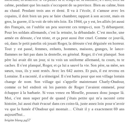
calme, pendant que les nazis s’occupent de sa province. Bien au calme, bien
au chaud. Pendant trois ans et demi. Il va à l’école, il s’amuse avec les
copains, il doit bien un peu se faire chambrer, rapport à son accent, mais en
gros, la guerre, il la voit de très très loin. En 1944, ça y est, les alliés (et aussi
des Français, on l’oublie un peu souvent ces temps-ci, non ?) débarquent.
Pour les soldats allemands, c’est la retraite, la débandade. C’est moche, une
armée en déroute, c’est triste, et ça peut aussi être cruel. Comme ce jour-là,
où, dans le petit patelin où jouait Roger, la déroute s’est déguisée en horreur.
Tout y est passé, femmes, enfants, hommes, maisons, granges, le lance-
flammes ne fait pas dans la dentelle, en général. Roger, il s’est planqué. Son
père lui avait dit un jour, si tu vois un uniforme allemand, tu cours, tu te
caches. Il s’est planqué, Roger, et ça lui a sauvé la vie. Son père, sa mère, ses
sœurs, tous, ils y sont restés. Avec les 642 autres. Et puis, il est revenu en
Lorraine. Il a raconté, il a témoigné. Il s’est battu pour que son village lorrain
change de nom. Son village qui s’appelle maintenant Charly-Oradour,
comme ce bel endroit où les parents de Roger l’avaient emmené, pour
échapper à la barbarie. Si vous venez en Moselle, poussez donc jusque là.
Moi, c’est mon super prof de quand j’étais petite qui m’a raconté cette
histoire, lui aussi était évacué dans ces coins-là, juste assez loin pour n’avoir
vu que la fumée d’Oradour qui montait… C'était il y a exactement 69 ans
aujourd'hui...
brigitte blang pg57