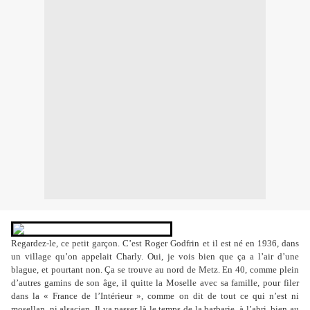
Regardez-le, ce petit garçon. C’est Roger Godfrin et il est né en 1936, dans
un village qu’on appelait Charly. Oui, je vois bien que ça a l’air d’une
blague, et pourtant non. Ça se trouve au nord de Metz. En 40, comme plein
d’autres gamins de son âge, il quitte la Moselle avec sa famille, pour filer
dans la « France de l’Intérieur », comme on dit de tout ce qui n’est ni
mosellan, ni alsacien. Il va passer là le temps de la barbarie, à l’abri, bien au