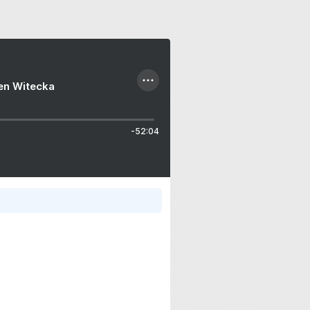
ien Witecka
-52:04