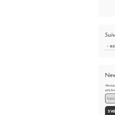
Sui
RS
New
Abonne
article
Email