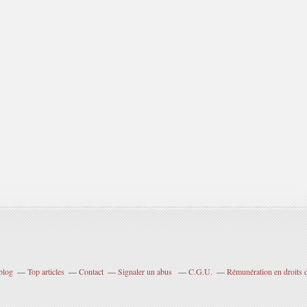
blog
Top articles
Contact
Signaler un abus
C.G.U.
Rémunération en droits d