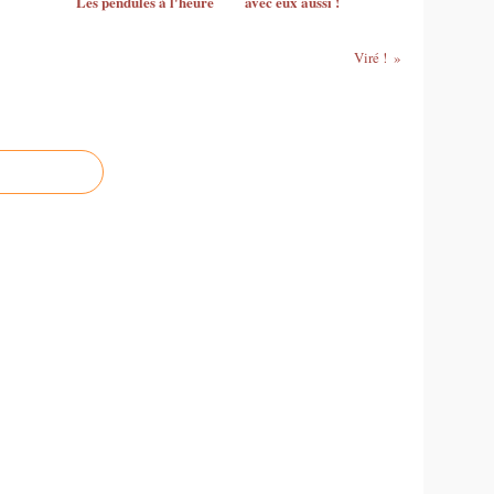
Les pendules à l'heure
avec eux aussi !
Viré !