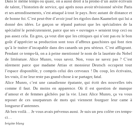
Dans le même temps ou quasi, on a aussi droit à la promo d’un autre écrivain
de talent, l’historien de service, qui après nous avoir révisionné sévère Paris
et ses arrondissements, s’est attaqué à tout le pays. Avec autant de distance et
de bonne foi. C’est peut-être d’avoir joué les rigolos dans Kaamelott qui lui a
donné des idées. Le garçon se répand partout que les spécialistes de la
spécialité le persécuteraient, parce que ses « ouvrages » seraient trop ceci ou
pas assez cela. En gros, ça veut dire que les critiques qui n’ont pas eu le bon
goût d’apprécier sa production sont tous d’affreux gauchistes qui font rien
qu’à le traiter d’incapable dans des canards un peu sérieux. C’est affligeant.
Pendant ce temps-là, on a à peine mentionné le nom de la lauréate du Nobel
de littérature. Alice Munro, vous savez. Non, vous ne savez pas ? C’est
sûrement parce que madame Attias et monsieur Deutsch occupent tout
l’espace disponible, y compris celui des cerveaux ! Du coup, les écrivains,
les vrais, il ne leur reste pas grand-chose à se partager, fatal.
Alice Munro, c’est une canadienne épatante, qui écrit des nouvelles très
comme il faut. Du moins en apparence. Où il est question de manque
d’amour et de femmes gâchées par la vie. Lisez Alice Munro, ça va vous
reposer de ces usurpateurs de mots qui viennent fourguer leur came à
longueur d’antennes.
Ah ben voilà… Je vous avais prévenus aussi. Je suis un peu colère ces temps-
ci…
brigitte blang