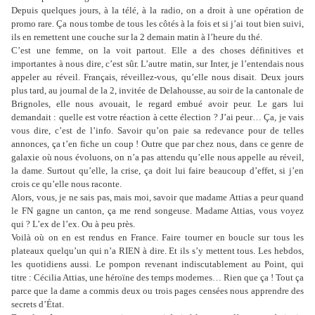
Depuis quelques jours, à la télé, à la radio, on a droit à une opération de
promo rare. Ça nous tombe de tous les côtés à la fois et si j’ai tout bien suivi,
ils en remettent une couche sur la 2 demain matin à l’heure du thé.
C’est une femme, on la voit partout. Elle a des choses définitives et
importantes à nous dire, c’est sûr. L’autre matin, sur Inter, je l’entendais nous
appeler au réveil. Français, réveillez-vous, qu’elle nous disait. Deux jours
plus tard, au journal de la 2, invitée de Delahousse, au soir de la cantonale de
Brignoles, elle nous avouait, le regard embué avoir peur. Le gars lui
demandait : quelle est votre réaction à cette élection ? J’ai peur… Ça, je vais
vous dire, c’est de l’info. Savoir qu’on paie sa redevance pour de telles
annonces, ça t’en fiche un coup ! Outre que par chez nous, dans ce genre de
galaxie où nous évoluons, on n’a pas attendu qu’elle nous appelle au réveil,
la dame. Surtout qu’elle, la crise, ça doit lui faire beaucoup d’effet, si j’en
crois ce qu’elle nous raconte.
Alors, vous, je ne sais pas, mais moi, savoir que madame Attias a peur quand
le FN gagne un canton, ça me rend songeuse. Madame Attias, vous voyez
qui ? L’ex de l’ex. Ou à peu près.
Voilà où on en est rendus en France. Faire tourner en boucle sur tous les
plateaux quelqu’un qui n’a RIEN à dire. Et ils s’y mettent tous. Les hebdos,
les quotidiens aussi. Le pompon revenant indiscutablement au Point, qui
titre : Cécilia Attias, une héroïne des temps modernes… Rien que ça ! Tout ça
parce que la dame a commis deux ou trois pages censées nous apprendre des
secrets d’État.