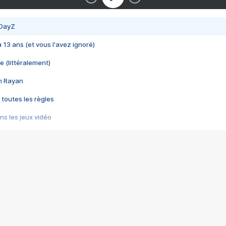
 DayZ
 a 13 ans (et vous l'avez ignoré)
e (littéralement)
im Rayan
 toutes les règles
s les jeux vidéo
us choquant de Rockstar ? - Le scandale BULLY
e plus moche de Steam
du RÊVE tourne au CAUCHEMAR
pendant 8 heures
it… à tort