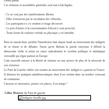
l'ordre public.
Ces réunions et assemblées générales sont tout à fait légales.
- Ce ne sont pas des manifestations illicites.
- Elles n'entravent pas la circulation des véhicules.
- Les participant-e-s s'y rendent à visage découvert.
- Le port d'armes et la consommation d'alcool y sont proscrits.
- Toute forme de violence verbale ou physique y est interdite.
Rien ne saurait donc justifier l'interdiction faite depuis lundi au mouvement des indignés
de se réunir et de débattre. Sinon qu'en libérant la parole citoyenne il défend la
démocratie réelle et remet en cause radicalement le système politique et médiatique
verrouillé qui règne partout en Europe.
Cette nouvelle entrave à la liberté de réunion est une preuve de plus de la nécessité de
son existence.
Le Parti de Gauche réitère son soutien au mouvement des indigné-e-s partout en France.
Il dénonce les pratiques antidémocratiques dont il est victime dans un nombre croissant
de communes.
Citoyens et citoyennes, prenez vos places, il est temps !
Céline Meneses
du Parti de gauche