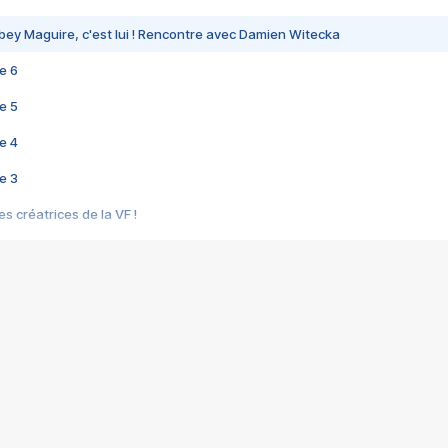
bey Maguire, c'est lui ! Rencontre avec Damien Witecka
e 6
e 5
e 4
e 3
s créatrices de la VF !
e 2
e 1
e Mektoub My Love arrive enfin ! Rencontre avec Shaïn Boumedine et Sal
i : après Toni en famille
elle réalise le bouleversant Dites lui que je l'aime
ais ! Rencontre autour de Vie privée de Rebecca Zlotowski