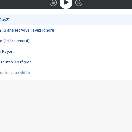
 DayZ
 a 13 ans (et vous l'avez ignoré)
e (littéralement)
im Rayan
 toutes les règles
s les jeux vidéo
us choquant de Rockstar ? - Le scandale BULLY
e plus moche de Steam
du RÊVE tourne au CAUCHEMAR
pendant 8 heures
it… à tort