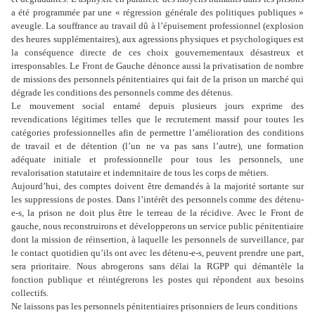
a été programmée par une « régression générale des politiques publiques »
aveugle. La souffrance au travail dû à l’épuisement professionnel (explosion
des heures supplémentaires), aux agressions physiques et psychologiques est
la conséquence directe de ces choix gouvernementaux désastreux et
irresponsables. Le Front de Gauche dénonce aussi la privatisation de nombre
de missions des personnels pénitentiaires qui fait de la prison un marché qui
dégrade les conditions des personnels comme des détenus.
Le mouvement social entamé depuis plusieurs jours exprime des
revendications légitimes telles que le recrutement massif pour toutes les
catégories professionnelles afin de permettre l’amélioration des conditions
de travail et de détention (l’un ne va pas sans l’autre), une formation
adéquate initiale et professionnelle pour tous les personnels, une
revalorisation statutaire et indemnitaire de tous les corps de métiers.
Aujourd’hui, des comptes doivent être demandés à la majorité sortante sur
les suppressions de postes. Dans l’intérêt des personnels comme des détenu-
e-s, la prison ne doit plus être le terreau de la récidive. Avec le Front de
gauche, nous reconstruirons et développerons un service public pénitentiaire
dont la mission de réinsertion, à laquelle les personnels de surveillance, par
le contact quotidien qu’ils ont avec les détenu-e-s, peuvent prendre une part,
sera prioritaire. Nous abrogerons sans délai la RGPP qui démantèle la
fonction publique et réintégrerons les postes qui répondent aux besoins
collectifs.
Ne laissons pas les personnels pénitentiaires prisonniers de leurs conditions