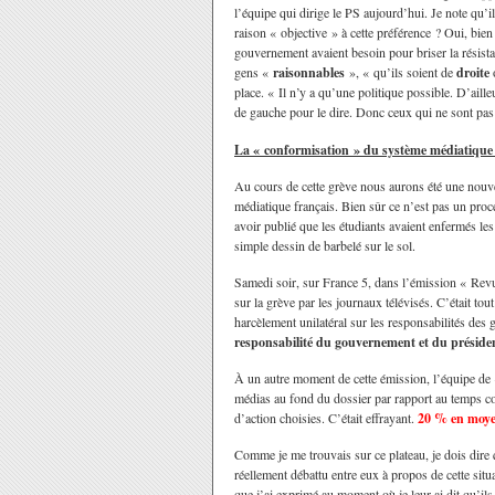
l’équipe qui dirige le PS aujourd’hui. Je note qu’i
raison « objective » à cette préférence ? Oui, bien
gouvernement avaient besoin pour briser la résistanc
gens «
raisonnables
», « qu’ils soient de
droite
place. « Il n’y a qu’une politique possible. D’aill
de gauche pour le dire. Donc ceux qui ne sont pas 
La « conformisation » du système médiatique 
Au cours de cette grève nous aurons été une nouve
médiatique français. Bien sûr ce n’est pas un pr
avoir publié que les étudiants avaient enfermés les 
simple dessin de barbelé sur le sol.
Samedi soir, sur France 5, dans l’émission « Revu
sur la grève par les journaux télévisés. C’était to
harcèlement unilatéral sur les responsabilités des 
responsabilité du gouvernement et du préside
À un autre moment de cette émission, l’équipe de 
médias au fond du dossier par rapport au temps con
d’action choisies. C’était effrayant.
20 % en moye
Comme je me trouvais sur ce plateau, je dois dire q
réellement débattu entre eux à propos de cette situa
que j’ai exprimé au moment où je leur ai dit qu’ils