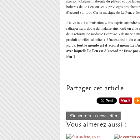
passion totalement absente du plateau et que lui-
bobards de Le Pen sur les « privilèges des chemino
d’accord sur tout. Car la musique de Le Pen, et les
J’ai vu la « Le Penisation » des esprits atteindre 
rattraper sans doute du malaise ainsi créé on a vu
de la réforme de madame Pécresse » destinée à me
produit un effet calamiteux. Une extension du cha
jeu :
« tout le monde est
d’accord même Le Pen
avec laquelle Le Pen est d’accord ne fasse pas
Pen ?
Partager cet article
R
S'inscrire à la newsletter
Vous aimerez aussi :