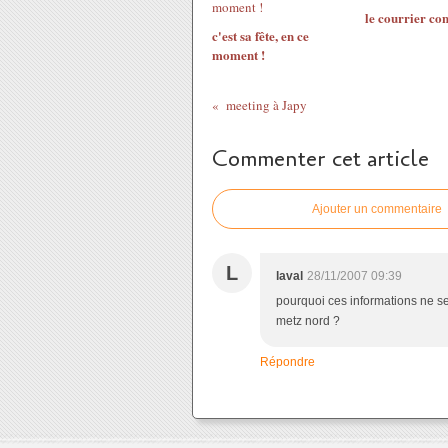
le courrier con
c'est sa fête, en ce
moment !
meeting à Japy
Commenter cet article
Ajouter un commentaire
L
laval
28/11/2007 09:39
pourquoi ces informations ne se 
metz nord ?
Répondre