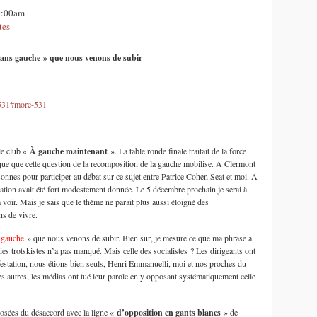
00:00am
tes
 sans gauche » que nous venons de subir
=531#more-531
le club «
À gauche maintenant
». La table ronde finale traitait de la force
rque que cette question de la recomposition de la gauche mobilise. A Clermont
ersonnes pour participer au débat sur ce sujet entre Patrice Cohen Seat et moi. A
tion avait été fort modestement donnée. Le 5 décembre prochain je serai à
oir. Mais je sais que le thème ne parait plus aussi éloigné des
ns de vivre.
 gauche
» que nous venons de subir. Bien sûr, je mesure ce que ma phrase a
des trotskistes n’a pas manqué. Mais celle des socialistes ? Les dirigeants ont
ifestation, nous étions bien seuls, Henri Emmanuelli, moi et nos proches du
les autres, les médias ont tué leur parole en y opposant systématiquement celle
osées du désaccord avec la ligne «
d’opposition en gants
blancs
» de