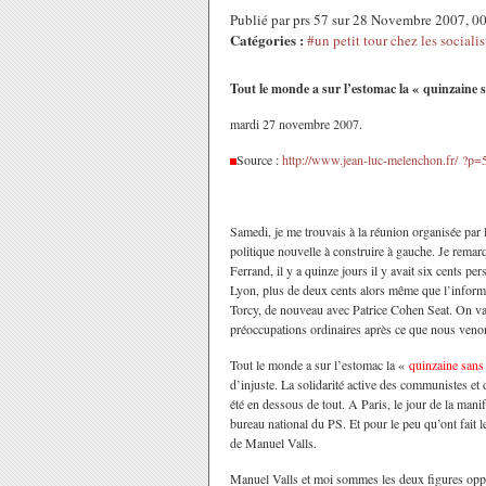
Publié par prs 57 sur 28 Novembre 2007, 
Catégories :
#un petit tour chez les socialis
Tout le monde a sur l’estomac la « quinzaine
mardi 27 novembre 2007.
Source :
http://www.jean-luc-melenchon.fr/ ?p
Samedi, je me trouvais à la réunion organisée par 
politique nouvelle à construire à gauche. Je rema
Ferrand, il y a quinze jours il y avait six cents p
Lyon, plus de deux cents alors même que l’informa
Torcy, de nouveau avec Patrice Cohen Seat. On va v
préoccupations ordinaires après ce que nous veno
Tout le monde a sur l’estomac la «
quinzaine sans
d’injuste. La solidarité active des communistes et 
été en dessous de tout. A Paris, le jour de la man
bureau national du PS. Et pour le peu qu’ont fait 
de Manuel Valls.
Manuel Valls et moi sommes les deux figures opp