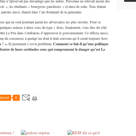
même n’éprouvait pas davantage que les autres. Personne ne relevait aucun des
ts », les étudiants « bourgeois-gauchistes » et ainsi de suite. Tous étaient
 paroles aussi, étaient dans l’air dominant de la quinzaine.
ceux qui en sont pourtant parmi les adversaires les plus résolus. Pour se
 quelques astuces à deux sous du type « donc, finalement, vous êtes du côté
ttre Le Pen dans l’embarras d’approuver le gouvernement. Ce réflexe aussi,
mp du consensus à quelqu’un dont il était convenu qu’il serait toujours hors
 ! ».
Et justement c’est le problème
. Comment se fait-il qu’une politique
 douter de leurs certitudes ceux qui comprennent le danger qu’est Le
epost
0