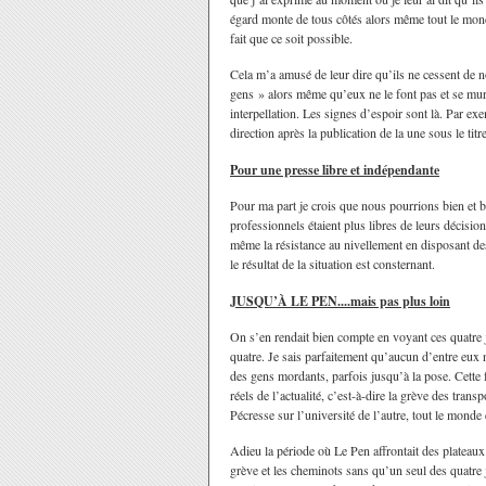
égard monte de tous côtés alors même tout le mo
fait que ce soit possible.
Cela m’a amusé de leur dire qu’ils ne cessent de 
gens » alors même qu’eux ne le font pas et se mure
interpellation. Les signes d’espoir sont là. Par e
direction après la publication de la une sous le t
Pour une presse libre et indépendante
Pour ma part je crois que nous pourrions bien et b
professionnels étaient plus libres de leurs décisio
même la résistance au nivellement en disposant de
le résultat de la situation est consternant.
JUSQU’À LE PEN....mais pas plus loin
On s’en rendait bien compte en voyant ces quatre j
quatre. Je sais parfaitement qu’aucun d’entre eux
des gens mordants, parfois jusqu’à la pose. Cette f
réels de l’actualité, c’est-à-dire la grève des trans
Pécresse sur l’université de l’autre, tout le monde 
Adieu la période où Le Pen affrontait des plateaux r
grève et les cheminots sans qu’un seul des quatre 