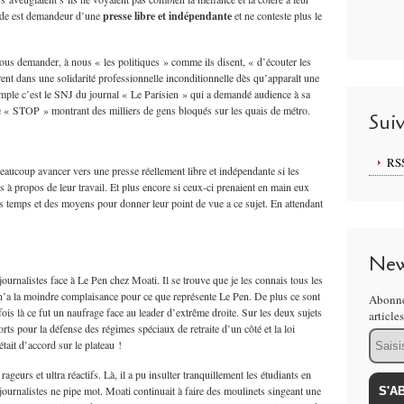
nde est demandeur d’une
presse libre et indépendante
et ne conteste plus le
nous demander, à nous « les politiques » comme ils disent, « d’écouter les
nt dans une solidarité professionnelle inconditionnelle dès qu’apparaît une
xemple c’est le SNJ du journal « Le Parisien » qui a demandé audience à sa
itre « STOP » montrant des milliers de gens bloqués sur les quais de métro.
Sui
RS
eaucoup avancer vers une presse réellement libre et indépendante si les
ns à propos de leur travail. Et plus encore si ceux-ci prenaient en main eux
s temps et des moyens pour donner leur point de vue a ce sujet. En attendant
New
ournalistes face à Le Pen chez Moati. Il se trouve que je les connais tous les
 n’a la moindre complaisance pour ce que représente Le Pen. De plus ce sont
Abonne
ois là ce fut un naufrage face au leader d’extrême droite. Sur les deux sujets
article
ports pour la défense des régimes spéciaux de retraite d’un côté et la loi
Email
était d’accord sur le plateau !
ageurs et ultra réactifs. Là, il a pu insulter tranquillement les étudiants en
journalistes ne pipe mot. Moati continuait à faire des moulinets singeant une