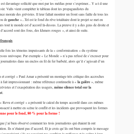
l est davantage sollicité que moi par les médias pour s’exprimer... Y a-t-il une
 sûr. Valls vient compléter le tableau dont les propagandistes du
e morale des grévistes. Il leur fallait montrer un front sans faille de tous les
ou de
gauche
»...Tel est le fond du rêve totalitaire dont le projet se met en
eurs tout le monde est d’accord là-dessus. La preuve il y a des gens de droite et
d’accord sont des fous, des khmers rouges », et ainsi de suite.
français
lle fois les témoins impuissants de la « conformisation » du système
ocessus univoque. Par exemple « Le Monde » n’a pas refusé de s’excuser pour
journalistes dans un enclos en fil de fer barbelé, alors qu’il s’agissait d’un
 et corrigé » Paul Amar a présenté un montage très critique des accroches
ut à fait impressionnant : même référence continuelle à «
la galère
», même
grévistes et l’exaspération des usagers,
même silence total sur la
nt
.
« Revu et corrigé » a présenté le calcul du temps accordé dans ces mêmes
sacré à mettre en scène le conflit et les incidents que provoquent les formes
nne pour le fond, 80 % pour la forme !
ue j’ai bien observé comment les trois journalistes qui étaient là ont
tion. Ils n’étaient pas d’accord. Et je crois qu’ils ont bien compris le message
 s’aveuglaient s’ils ne voyaient pas combien la méfiance et la colère à leur