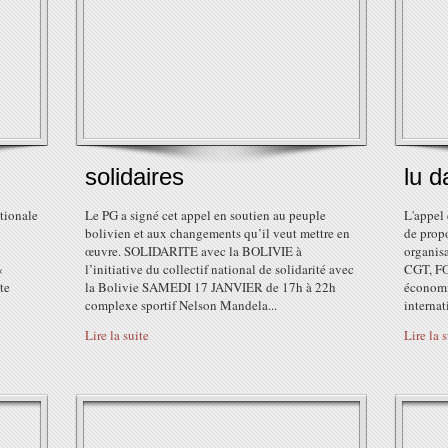
solidaires
lu d
tionale
Le PG a signé cet appel en soutien au peuple
L'appel
bolivien et aux changements qu’il veut mettre en
de propo
œuvre. SOLIDARITE avec la BOLIVIE à
organis
«
l’initiative du collectif national de solidarité avec
CGT, FO,
te
la Bolivie SAMEDI 17 JANVIER de 17h à 22h
économiq
complexe sportif Nelson Mandela...
internat
Lire la suite
Lire la 