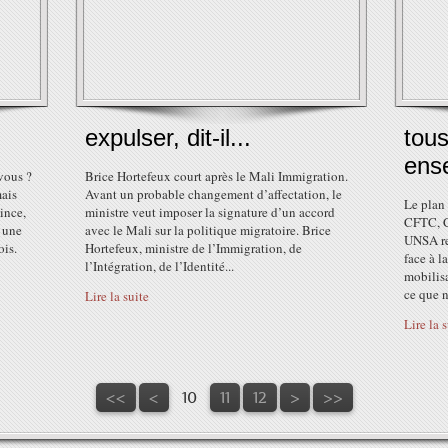
expulser, dit-il...
tou
ens
vous ?
Brice Hortefeux court après le Mali Immigration.
mais
Avant un probable changement d’affectation, le
Le plan 
ince,
ministre veut imposer la signature d’un accord
CFTC, C
r une
avec le Mali sur la politique migratoire. Brice
UNSA re
ois.
Hortefeux, ministre de l’Immigration, de
face à l
l’Intégration, de l’Identité...
mobilisa
ce que n
Lire la suite
Lire la 
<<
<
10
11
12
>
>>