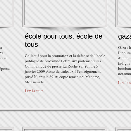
école pour tous, école de
gaz
tous
la
Gaza : l
ts
l’inhuma
Collectif pour la promotion et la défense de l’école
ravail
d’inhuma
publique de proximité Lettre aux parlementaires
indigna
Communiqué de presse La Roche-sur-Yon, le 5
réponse
bombard
janvier 2009 Assez de cadeaux à l'enseignement
notammen
privé Ni article 89, ni copie remaniée! Madame,
Monsieur le...
Lire la 
Lire la suite