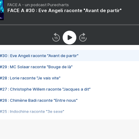
FACE A - un podcast Purecharts
FACE A #30 : Eve Angeli raconte "Avant de partir"
#30 : Eve Angeli raconte "Avant de partir"
#29 : MC Solaar raconte "Bouge de là"
28 : Lorie raconte "Je vais vite"
#27 : Christophe Willem raconte "Jacques a dit"
#26 : Chimène Badi raconte "Entre nous"
#25 : Indochine raconte "3e sexe"
#24 : Zaho raconte "C'est chelou"
#23 : Patrick Bruel raconte "Au café des délices"