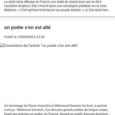
Le dalaï lama effectue en France une visite de douze jours qui se dit à
caractère religieux. Elle s’inscrit dans une campagne politique sur la crise
tibétaine. « Chef spirituel et temporel du peuple tibétain », le 14e dalaï-lama,
réincarnation du 13e...
un poète s'en est allé
Publié le 13/08/2008 à 23:00
Un hommage de Pierre Assouline à Mahmoud Darwich Au fond, la poésie
c’est ça : Mahmoud Darwich, l’un des plus grands poètes de langue arabe,
lisant ses poèmes en arabe, en France, devant un public français dont bon