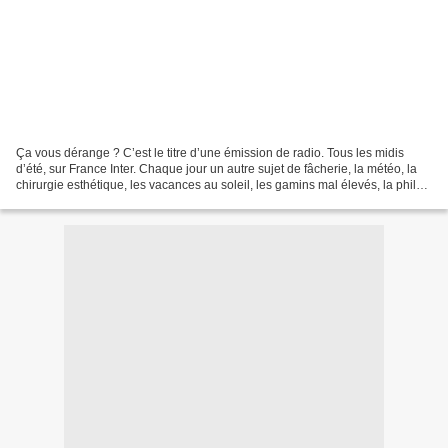
Ça vous dérange ? C’est le titre d’une émission de radio. Tous les midis
d’été, sur France Inter. Chaque jour un autre sujet de fâcherie, la météo, la
chirurgie esthétique, les vacances au soleil, les gamins mal élevés, la philo
au bac, le prof gifleur...