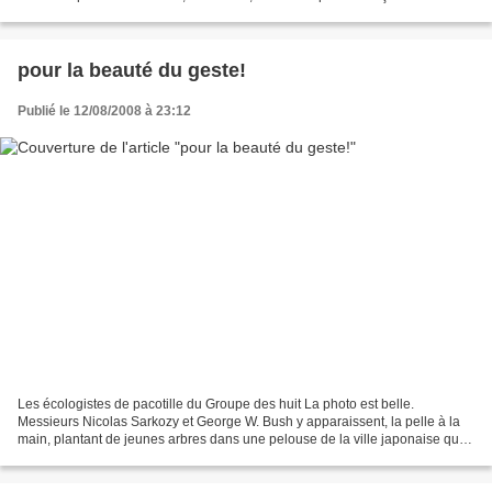
nombre ne comprennent pas un mot de...
pour la beauté du geste!
Publié le 12/08/2008 à 23:12
Les écologistes de pacotille du Groupe des huit La photo est belle.
Messieurs Nicolas Sarkozy et George W. Bush y apparaissent, la pelle à la
main, plantant de jeunes arbres dans une pelouse de la ville japonaise qui
hébergea, du 6 au 10 juillet, la dernière...