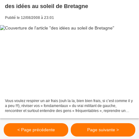
des idées au soleil de Bretagne
Publié le 12/08/2008 à 23:01
Vous voulez respirer un air frais (ouh la la, bien bien frais, si c’est comme il y
a peu !!!), réviser vos « fondamentaux » du vrai militant de gauche,
rencontrer et surtout entendre des gens « fréquentables », reprendre un
minimum confiance en l’avenir...
< Page précédente
Page suivante >