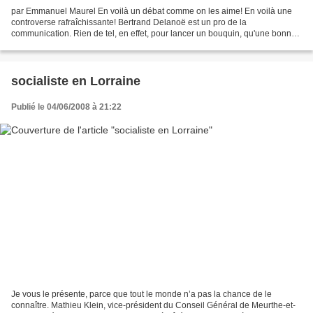
par Emmanuel Maurel En voilà un débat comme on les aime! En voilà une
controverse rafraîchissante! Bertrand Delanoë est un pro de la
communication. Rien de tel, en effet, pour lancer un bouquin, qu'une bonne
vieille polémique de derrière les fagots. Agiter...
socialiste en Lorraine
Publié le 04/06/2008 à 21:22
Je vous le présente, parce que tout le monde n’a pas la chance de le
connaître. Mathieu Klein, vice-président du Conseil Général de Meurthe-et-