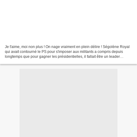
Je t'aime, moi non plus ! On nage vraiment en plein délire ! Ségolène Royal
qui avait contourné le PS pour s'imposer aux militants a compris depuis
longtemps que pour gagner les présidentielles, il fallait être un leader
incontesté et au minimum diriger...