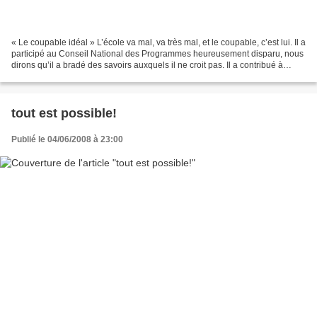
« Le coupable idéal » L’école va mal, va très mal, et le coupable, c’est lui. Il a
participé au Conseil National des Programmes heureusement disparu, nous
dirons qu’il a bradé des savoirs auxquels il ne croit pas. Il a contribué à
mettre en place, y compris...
tout est possible!
Publié le 04/06/2008 à 23:00