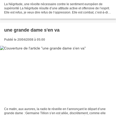
La Négritude, une révolte nécessaire contre le sentiment européen de
supériorité La Négritude résulte d’une attitude active et offensive de l’esprit.
Elle est refus, je veux dire refus de l’oppression. Elle est combat, c’est-à-dire
combat contre l’inégalité....
une grande dame s'en va
Publié le 20/04/2008 à 05:00
Ce matin, aux aurores, la radio te réveille en t’annonçant le départ d’une
grande dame : Germaine Tillion s’en est allée, discrètement, comme elle