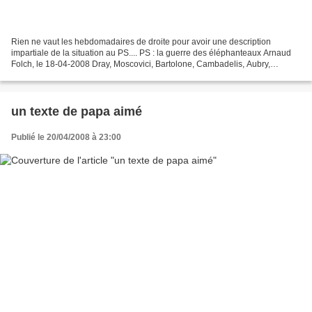
Rien ne vaut les hebdomadaires de droite pour avoir une description
impartiale de la situation au PS.... PS : la guerre des éléphanteaux Arnaud
Folch, le 18-04-2008 Dray, Moscovici, Bartolone, Cambadelis, Aubry,
Lebranchu…: tous sont candidats, déclarés...
un texte de papa aimé
Publié le 20/04/2008 à 23:00