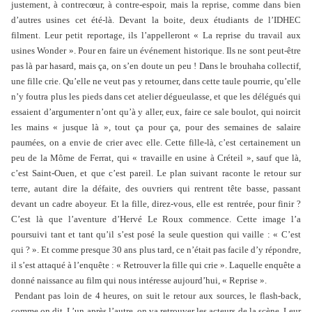
justement, à contrecœur, à contre-espoir, mais la reprise, comme dans bien
d’autres usines cet été-là. Devant la boite, deux étudiants de l’IDHEC
filment. Leur petit reportage, ils l’appelleront « La reprise du travail aux
usines Wonder ». Pour en faire un événement historique. Ils ne sont peut-être
pas là par hasard, mais ça, on s’en doute un peu ! Dans le brouhaha collectif,
une fille crie. Qu’elle ne veut pas y retourner, dans cette taule pourrie, qu’elle
n’y foutra plus les pieds dans cet atelier dégueulasse, et que les délégués qui
essaient d’argumenter n’ont qu’à y aller, eux, faire ce sale boulot, qui noircit
les mains « jusque là », tout ça pour ça, pour des semaines de salaire
paumées, on a envie de crier avec elle. Cette fille-là, c’est certainement un
peu de la Môme de Ferrat, qui « travaille en usine à Créteil », sauf que là,
c’est Saint-Ouen, et que c’est pareil. Le plan suivant raconte le retour sur
terre, autant dire la défaite, des ouvriers qui rentrent tête basse, passant
devant un cadre aboyeur. Et la fille, direz-vous, elle est rentrée, pour finir ?
C’est là que l’aventure d’Hervé Le Roux commence. Cette image l’a
poursuivi tant et tant qu’il s’est posé la seule question qui vaille : « C’est
qui ? ». Et comme presque 30 ans plus tard, ce n’était pas facile d’y répondre,
il s’est attaqué à l’enquête : « Retrouver la fille qui crie ». Laquelle enquête a
donné naissance au film qui nous intéresse aujourd’hui, « Reprise ».
Pendant pas loin de 4 heures, on suit le retour aux sources, le flash-back,
comme on dit. L’un après l’autre, on va retrouver les acteurs de la scène. Leur