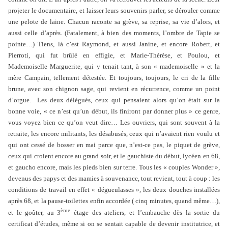
projeter le documentaire, et laisser leurs souvenirs parler, se dérouler comme
une pelote de laine. Chacun raconte sa grève, sa reprise, sa vie d’alors, et
aussi celle d’après. (Fatalement, à bien des moments, l’ombre de Tapie se
pointe…) Tiens, là c’est Raymond, et aussi Janine, et encore Robert, et
Pierroti, qui fut brûlé en effigie, et Marie-Thérèse, et Poulou, et
Mademoiselle Marguerite, qui y tenait tant, à son « mademoiselle » et la
mère Campain, tellement détestée. Et toujours, toujours, le cri de la fille
brune, avec son chignon sage, qui revient en récurrence, comme un point
d’orgue. Les deux délégués, ceux qui pensaient alors qu’on était sur la
bonne voie, « ce n’est qu’un début, ils finiront par donner plus » ce genre,
vous voyez bien ce qu’on veut dire… Les ouvriers, qui sont souvent à la
retraite, les encore militants, les désabusés, ceux qui n’avaient rien voulu et
qui ont cessé de bosser en mai parce que, n’est-ce pas, le piquet de grève,
ceux qui croient encore au grand soir, et le gauchiste du début, lycéen en 68,
et gaucho encore, mais les pieds bien sur terre. Tous les « couples Wonder »,
devenus des papys et des mamies à souvenance, tout revient, tout à coup : les
conditions de travail en effet « dégueulasses », les deux douches installées
après 68, et la pause-toilettes
enfin accordée ( cinq minutes, quand même…),
ème
et le goûter, au 3
étage des ateliers, et l’embauche dès la sortie du
certificat d’études, même si on se sentait capable de devenir institutrice, et