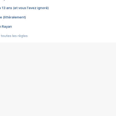
 a 13 ans (et vous l'avez ignoré)
e (littéralement)
im Rayan
 toutes les règles
s les jeux vidéo
us choquant de Rockstar ? - Le scandale BULLY
e plus moche de Steam
du RÊVE tourne au CAUCHEMAR
pendant 8 heures
it… à tort
umiliés par un jeu vidéo
ire - Final Fantasy 8