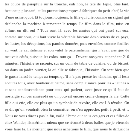
les coups de parapluie sur la tronche, euh non, la tête de Tapie, plus tard,
beaucoup plus tard, et les promotions propres à fabriquer du petit chef, la vie
d’une usine, quoi. Et toujours, toujours, la fille qui crie, comme un signal qui
déclenche la machine à remonter le temps. Le film dans le film, mise en
abîme, on dit, oui ? Tous sont là, avec les années qui ont passé sur eux,
comme sur nous, qui font vivre la véritable histoire des ouvriers de ce pays,
les luttes, les déceptions, les paroles données, puis envolées, comme feuilles
au vent, le capitalisme et son valet le paternalisme, qui n’avait pas que de
mauvais côtés, puisque les colos, tout ça… Devant nos yeux et pendant 210
minutes, l’histoire se raconte, sur un coin de table de cuisine, ou de bistrot,
ou dans un jardin ouvrier, là où elle se fabrique, l’histoire. On sent bien que
le gars a laissé le temps au temps, qu’il n’a pas pressé les témoins, qu’il les a
écoutés tous, avec bonheur et calme, sans complaisance pour les « jaunes »
et sans condescendance pour ceux qui parlent, avec juste ce qu’il faut de
nostalgie sur ces années-là où on pouvait encore croire changer la vie. Cette
fille qui crie, elle est plus qu’un symbole de révolte, elle est LA révolte. On
se dit qu’on voudrait bien la connaître, on s’en approche, petit à petit, et…
Nous ne vous dirons pas la fin, voilà ! Parce que tous ces gars et ces filles de
chez Wonder, ils méritent mieux que ce résumé à deux balles que je viens de
vous faire là. Ils méritent que nous achetions le film, que nous le diffusions