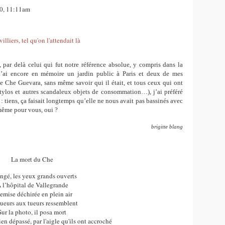
20, 11:11am
par delà celui qui fut notre référence absolue, y compris dans la
j’ai encore en mémoire un jardin public à Paris et deux de mes
 Che Guevara, sans même savoir qui il était, et tous ceux qui ont
 stylos et autres scandaleux objets de consommation…), j’ai préféré
 : tiens, ça faisait longtemps qu’elle ne nous avait pas bassinés avec
même pour vous, oui ?
brigitte blang
La mort du Che
ngé, les yeux grands ouverts
 l’hôpital de Vallegrande
emise déchirée en plein air
tueurs aux tueurs ressemblent
Sur la photo, il posa mort
en dépassé, par l'aigle qu'ils ont accroché