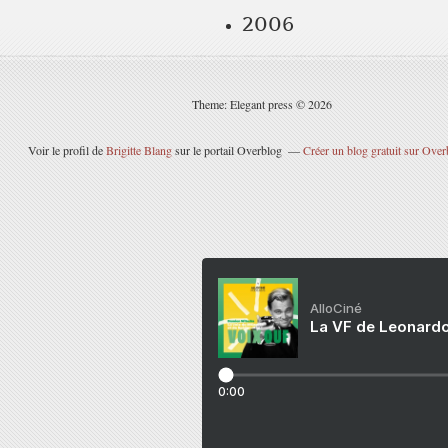
2006
Theme: Elegant press © 2026
Voir le profil de
Brigitte Blang
sur le portail Overblog
Créer un blog gratuit sur Over
AlloCiné
La VF de Leonardo
0:00