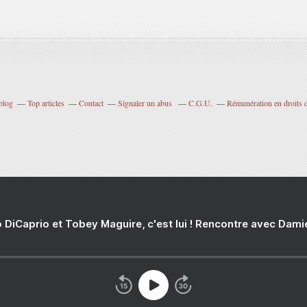
blog
Top articles
Contact
Signaler un abus
C.G.U.
Rémunération en droits d
 DiCaprio et Tobey Maguire, c'est lui ! Rencontre avec Dam