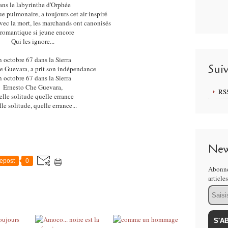
ans le labyrinthe d'Orphée
 pulmonaire, a toujours cet air inspiré
avec la mort, les marchands ont canonisés
romantique si jeune encore
Qui les ignore...
 octobre 67 dans la Sierra
Sui
e Guevara, a prit son indépendance
 octobre 67 dans la Sierra
Ernesto Che Guevara,
RS
lle solitude quelle errance
le solitude, quelle errance...
New
epost
0
Abonne
article
Email