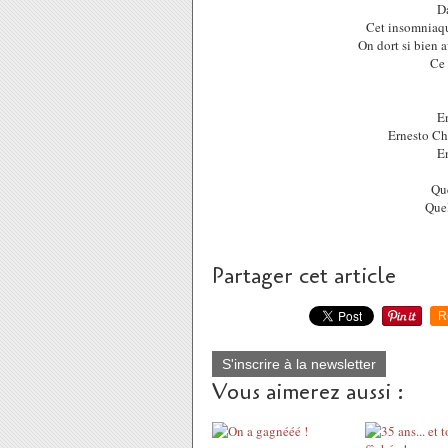
D
Cet insomniaque
On dort si bien 
Ce 
En
Ernesto Ch
En
Que
Quel
Partager cet article
R
S'inscrire à la newsletter
Vous aimerez aussi :