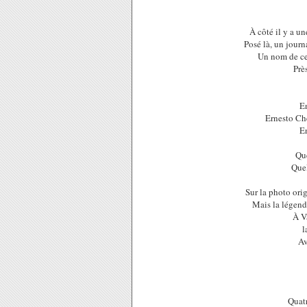
À côté il y a u
Posé là, un journ
Un nom de cel
Prè
En
Ernesto Ch
En
Que
Quel
Sur la photo orig
Mais la légende
À V
l
Av
Quatr