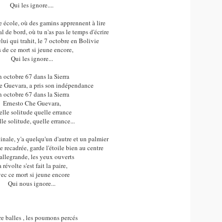
Qui les ignore....
ne école, où des gamins apprennent à lire
al de bord, où tu n'as pas le temps d'écrire
ui qui trahit, le 7 octobre en Bolivie
s de ce mort si jeune encore,
Qui les ignore...
 octobre 67 dans la Sierra
e Guevara, a pris son indépendance
 octobre 67 dans la Sierra
Ernesto Che Guevara,
lle solitude quelle errance
le solitude, quelle errance...
inale, y'a quelqu'un d'autre et un palmier
 recadrée, garde l'étoile bien au centre
allegrande, les yeux ouverts
a révolte s'est fait la paire,
ec ce mort si jeune encore
Qui nous ignore...
e balles , les poumons percés