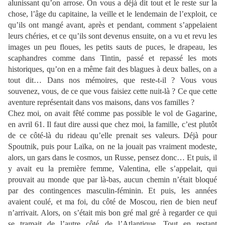
alunissant qu’on arrose. On vous a déjà dit tout et le reste sur la
chose, l’âge du capitaine, la veille et le lendemain de l’exploit, ce
qu’ils ont mangé avant, après et pendant, comment s’appelaient
leurs chéries, et ce qu’ils sont devenus ensuite, on a vu et revu les
images un peu floues, les petits sauts de puces, le drapeau, les
scaphandres comme dans Tintin, passé et repassé les mots
historiques, qu’on en a même fait des blagues à deux balles, on a
tout dit… Dans nos mémoires, que reste-t-il ? Vous vous
souvenez, vous, de ce que vous faisiez cette nuit-là ? Ce que cette
aventure représentait dans vos maisons, dans vos familles ?
Chez moi, on avait fêté comme pas possible le vol de Gagarine,
en avril 61. Il faut dire aussi que chez moi, la famille, c’est plutôt
de ce côté-là du rideau qu’elle prenait ses valeurs. Déjà pour
Spoutnik, puis pour Laïka, on ne la jouait pas vraiment modeste,
alors, un gars dans le cosmos, un Russe, pensez donc… Et puis, il
y avait eu la première femme, Valentina, elle s’appelait, qui
prouvait au monde que par là-bas, aucun chemin n’était bloqué
par des contingences masculin-féminin. Et puis, les années
avaient coulé, et ma foi, du côté de Moscou, rien de bien neuf
n’arrivait. Alors, on s’était mis bon gré mal gré à regarder ce qui
se tramait de l’autre côté de l’Atlantique. Tout en restant