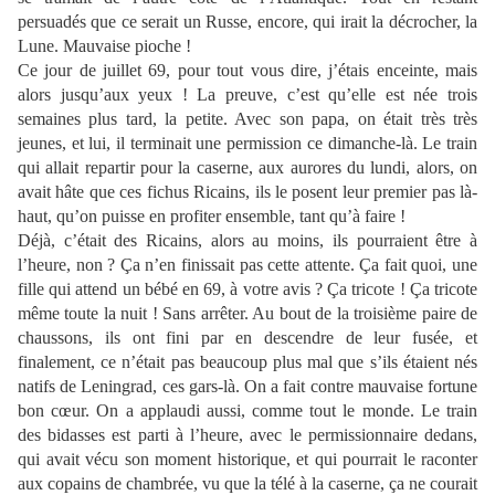
persuadés que ce serait un Russe, encore, qui irait la décrocher, la
Lune. Mauvaise pioche !
Ce jour de juillet 69, pour tout vous dire, j’étais enceinte, mais
alors jusqu’aux yeux ! La preuve, c’est qu’elle est née trois
semaines plus tard, la petite. Avec son papa, on était très très
jeunes, et lui, il terminait une permission ce dimanche-là. Le train
qui allait repartir pour la caserne, aux aurores du lundi, alors, on
avait hâte que ces fichus Ricains, ils le posent leur premier pas là-
haut, qu’on puisse en profiter ensemble, tant qu’à faire !
Déjà, c’était des Ricains, alors au moins, ils pourraient être à
l’heure, non ? Ça n’en finissait pas cette attente. Ça fait quoi, une
fille qui attend un bébé en 69, à votre avis ? Ça tricote ! Ça tricote
même toute la nuit ! Sans arrêter. Au bout de la troisième paire de
chaussons, ils ont fini par en descendre de leur fusée, et
finalement, ce n’était pas beaucoup plus mal que s’ils étaient nés
natifs de Leningrad, ces gars-là. On a fait contre mauvaise fortune
bon cœur. On a applaudi aussi, comme tout le monde. Le train
des bidasses est parti à l’heure, avec le permissionnaire dedans,
qui avait vécu son moment historique, et qui pourrait le raconter
aux copains de chambrée, vu que la télé à la caserne, ça ne courait