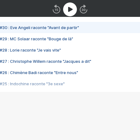
#30 : Eve Angeli raconte "Avant de partir"
#29 : MC Solaar raconte "Bouge de là"
28 : Lorie raconte "Je vais vite"
#27 : Christophe Willem raconte "Jacques a dit"
#26 : Chimène Badi raconte "Entre nous"
#25 : Indochine raconte "3e sexe"
#24 : Zaho raconte "C'est chelou"
#23 : Patrick Bruel raconte "Au café des délices"
#22 : Kyo raconte "Le chemin"
#21 : Nolwenn Leroy raconte "Cassé"