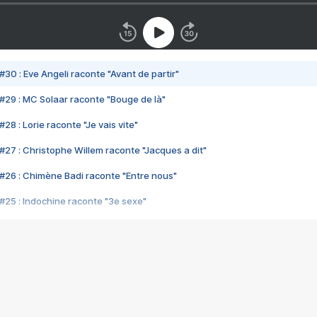
#30 : Eve Angeli raconte "Avant de partir"
#29 : MC Solaar raconte "Bouge de là"
28 : Lorie raconte "Je vais vite"
#27 : Christophe Willem raconte "Jacques a dit"
#26 : Chimène Badi raconte "Entre nous"
#25 : Indochine raconte "3e sexe"
#24 : Zaho raconte "C'est chelou"
#23 : Patrick Bruel raconte "Au café des délices"
#22 : Kyo raconte "Le chemin"
#21 : Nolwenn Leroy raconte "Cassé"