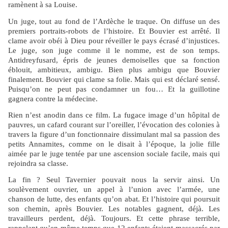
ramènent à sa Louise.
Un juge, tout au fond de l’Ardèche le traque. On diffuse un des
premiers portraits-robots de l’histoire. Et Bouvier est arrêté. Il
clame avoir obéi à Dieu pour réveiller le pays écrasé d’injustices.
Le juge, son juge comme il le nomme, est de son temps.
Antidreyfusard, épris de jeunes demoiselles que sa fonction
éblouit, ambitieux, ambigu. Bien plus ambigu que Bouvier
finalement. Bouvier qui clame sa folie. Mais qui est déclaré sensé.
Puisqu’on ne peut pas condamner un fou… Et la guillotine
gagnera contre la médecine.
Rien n’est anodin dans ce film. La fugace image d’un hôpital de
pauvres, un cafard courant sur l’oreiller, l’évocation des colonies à
travers la figure d’un fonctionnaire dissimulant mal sa passion des
petits Annamites, comme on le disait à l’époque, la jolie fille
aimée par le juge tentée par une ascension sociale facile, mais qui
rejoindra sa classe.
La fin ? Seul Tavernier pouvait nous la servir ainsi. Un
soulèvement ouvrier, un appel à l’union avec l’armée, une
chanson de lutte, des enfants qu’on abat. Et l’histoire qui poursuit
son chemin, après Bouvier. Les notables gagnent, déjà. Les
travailleurs perdent, déjà. Toujours.
Et cette phrase terrible,