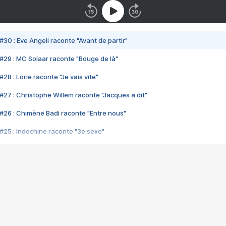
#30 : Eve Angeli raconte "Avant de partir"
#29 : MC Solaar raconte "Bouge de là"
28 : Lorie raconte "Je vais vite"
#27 : Christophe Willem raconte "Jacques a dit"
#26 : Chimène Badi raconte "Entre nous"
#25 : Indochine raconte "3e sexe"
#24 : Zaho raconte "C'est chelou"
#23 : Patrick Bruel raconte "Au café des délices"
#22 : Kyo raconte "Le chemin"
#21 : Nolwenn Leroy raconte "Cassé"
#20 : Patrick Hernandez raconte "Born to be alive"