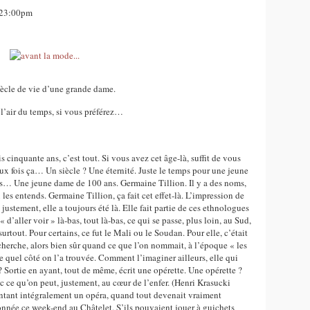
, 23:00pm
 siècle de vie d’une grande dame.
 l’air du temps, si vous préférez…
is cinquante ans, c’est tout. Si vous avez cet âge-là, suffit de vous
ux fois ça… Un siècle ? Une éternité. Juste le temps pour une jeune
s… Une jeune dame de 100 ans. Germaine Tillion. Il y a des noms,
les entends. Germaine Tillion, ça fait cet effet-là. L’impression de
justement, elle a toujours été là. Elle fait partie de ces ethnologues
d’aller voir » là-bas, tout là-bas, ce qui se passe, plus loin, au Sud,
rtout. Pour certains, ce fut le Mali ou le Soudan. Pour elle, c’était
echerche, alors bien sûr quand ce que l’on nommait, à l’époque « les
e quel côté on l’a trouvée. Comment l’imaginer ailleurs, elle qui
? Sortie en ayant, tout de même, écrit une opérette. Une opérette ?
c ce qu’on peut, justement, au cœur de l’enfer. (Henri Krasucki
antant intégralement un opéra, quand tout devenait vraiment
onnée ce week-end au Châtelet. S’ils pouvaient jouer à guichets