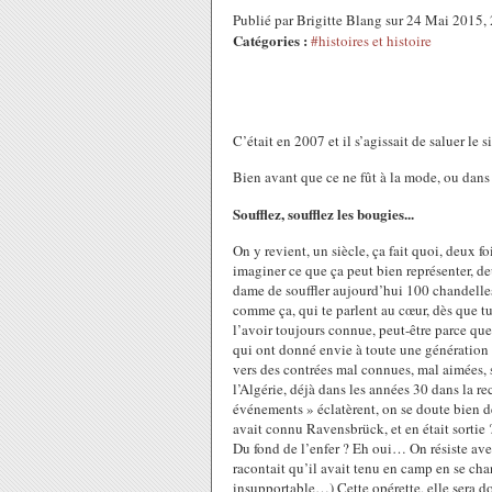
Publié par Brigitte Blang sur 24 Mai 2015
Catégories :
#histoires et histoire
C’était en 2007 et il s’agissait de saluer le
Bien avant que ce ne fût à la mode, ou dans
Soufflez, soufflez les bougies...
On y revient, un siècle, ça fait quoi, deux fo
imaginer ce que ça peut bien représenter, de
dame de souffler aujourd’hui 100 chandelle
comme ça, qui te parlent au cœur, dès que tu 
l’avoir toujours connue, peut-être parce que 
qui ont donné envie à toute une génération « 
vers des contrées mal connues, mal aimées, su
l’Algérie, déjà dans les années 30 dans la r
événements » éclatèrent, on se doute bien d
avait connu Ravensbrück, et en était sortie 
Du fond de l’enfer ? Eh oui… On résiste ave
racontait qu’il avait tenu en camp en se ch
insupportable…) Cette opérette, elle sera d