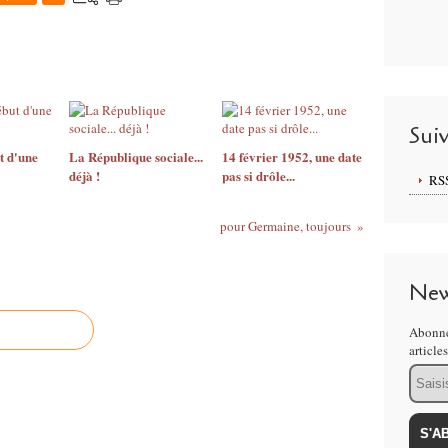
Sui
ut d'une
La République sociale...
14 février 1952, une date
déjà !
pas si drôle...
RS
pour Germaine, toujours
New
Abonne
article
Email