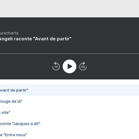
Purecharts
ngeli raconte "Avant de partir"
vant de partir"
Bouge de là"
 vite"
conte "Jacques a dit"
e "Entre nous"