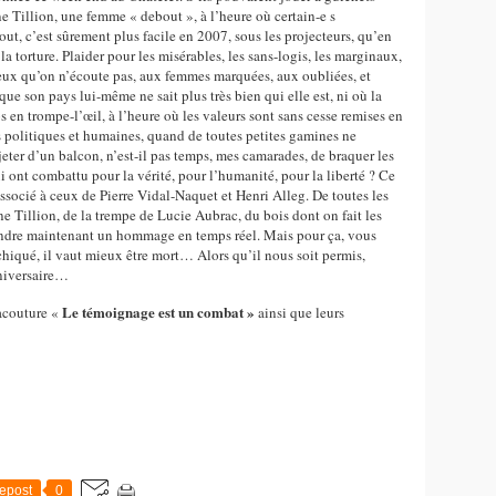
 Tillion, une femme « debout », à l’heure où certain-e s
t, c’est sûrement plus facile en 2007, sous les projecteurs, qu’en
a torture. Plaider pour les misérables, les sans-logis, les marginaux,
ceux qu’on n’écoute pas, aux femmes marquées, aux oubliées, et
que son pays lui-même ne sait plus très bien qui elle est, ni où la
s en trompe-l’œil, à l’heure où les valeurs sont sans cesse remises en
ères politiques et humaines, quand de toutes petites gamines ne
jeter d’un balcon, n’est-il pas temps, mes camarades, de braquer les
 ont combattu pour la vérité, pour l’humanité, pour la liberté ? Ce
ssocié à ceux de Pierre Vidal-Naquet et Henri Alleg. De toutes les
e Tillion, de la trempe de Lucie Aubrac, du bois dont on fait les
endre maintenant un hommage en temps réel. Mais pour ça, vous
chiqué, il vaut mieux être mort… Alors qu’il nous soit permis,
niversaire…
Le témoignage est un combat »
Lacouture «
ainsi que leurs
epost
0